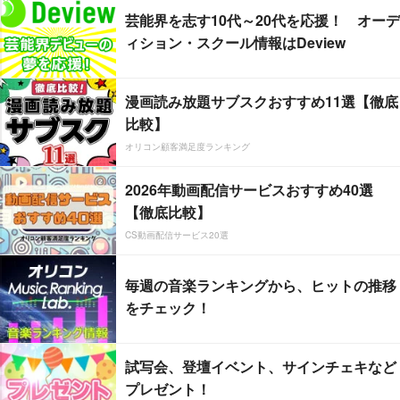
芸能界を志す10代～20代を応援！ オーデ
ィション・スクール情報はDeview
漫画読み放題サブスクおすすめ11選【徹底
比較】
オリコン顧客満足度ランキング
2026年動画配信サービスおすすめ40選
【徹底比較】
CS動画配信サービス20選
毎週の音楽ランキングから、ヒットの推移
をチェック！
試写会、登壇イベント、サインチェキなど
プレゼント！