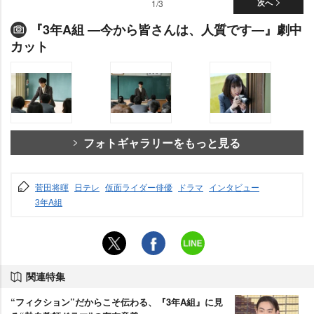
1/3
次へ
『3年A組 ―今から皆さんは、人質です―』劇中
カット
フォトギャラリーをもっと見る
菅田将暉
日テレ
仮面ライダー俳優
ドラマ
インタビュー
3年A組
関連特集
“フィクション”だからこそ伝わる、『3年A組』に見