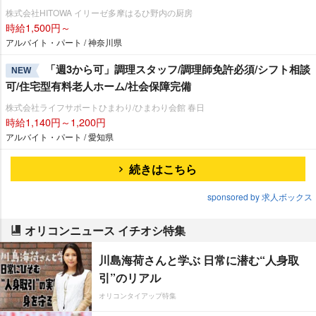
株式会社HITOWA イリーゼ多摩はるひ野内の厨房
時給1,500円～
アルバイト・パート / 神奈川県
「週3から可」調理スタッフ/調理師免許必須/シフト相談
NEW
可/住宅型有料老人ホーム/社会保障完備
株式会社ライフサポートひまわり/ひまわり会館 春日
時給1,140円～1,200円
アルバイト・パート / 愛知県
続きはこちら
sponsored by 求人ボックス
オリコンニュース イチオシ特集
川島海荷さんと学ぶ 日常に潜む“人身取
引”のリアル
オリコンタイアップ特集