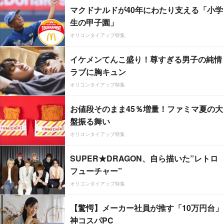
マクドナルドが40年にわたり支える「小学
生の甲子園」
オリコンタイアップ特集
イケメンてんこ盛り！尊すぎる男子の純情
ラブに胸キュン
オリコンタイアップ特集
お値段そのまま45％増量！ファミマ夏の大
盤振る舞い
オリコンタイアップ特集
SUPER★DRAGON、自ら描いた”レトロ
フューチャー”
オリコンタイアップ特集
【驚愕】メーカー社員が推す「10万円台」
神コスパPC