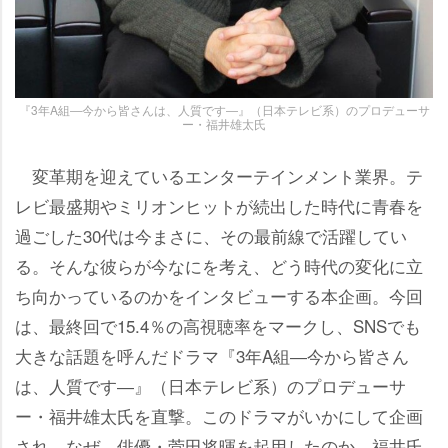
『3年A組―今から皆さんは、人質です―』（日本テレビ系）のプロデューサ
ー・福井雄太氏
変革期を迎えているエンターテインメント業界。テ
レビ最盛期やミリオンヒットが続出した時代に青春を
過ごした30代は今まさに、その最前線で活躍してい
る。そんな彼らが今なにを考え、どう時代の変化に立
ち向かっているのかをインタビューする本企画。今回
は、最終回で15.4％の高視聴率をマークし、SNSでも
大きな話題を呼んだドラマ『3年A組―今から皆さん
は、人質です―』（日本テレビ系）のプロデューサ
ー・福井雄太氏を直撃。このドラマがいかにして企画
され、なぜ、俳優・菅田将暉を起用したのか。福井氏