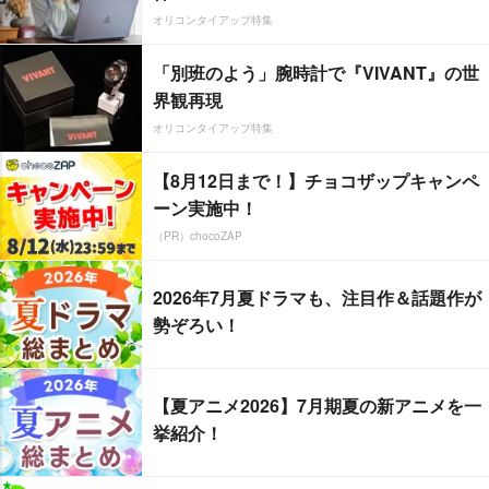
オリコンタイアップ特集
「別班のよう」腕時計で『VIVANT』の世
界観再現
オリコンタイアップ特集
【8月12日まで！】チョコザップキャンペ
ーン実施中！
（PR）chocoZAP
2026年7月夏ドラマも、注目作＆話題作が
勢ぞろい！
【夏アニメ2026】7月期夏の新アニメを一
挙紹介！