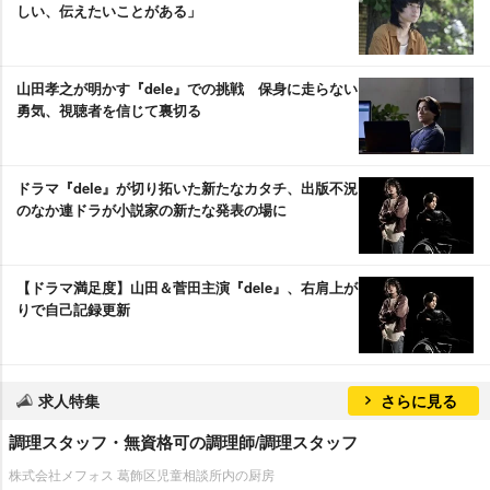
しい、伝えたいことがある」
山田孝之が明かす『dele』での挑戦 保身に走らない
勇気、視聴者を信じて裏切る
ドラマ『dele』が切り拓いた新たなカタチ、出版不況
のなか連ドラが小説家の新たな発表の場に
【ドラマ満足度】山田＆菅田主演『dele』、右肩上が
りで自己記録更新
求人特集
さらに見る
調理スタッフ・無資格可の調理師/調理スタッフ
株式会社メフォス 葛飾区児童相談所内の厨房