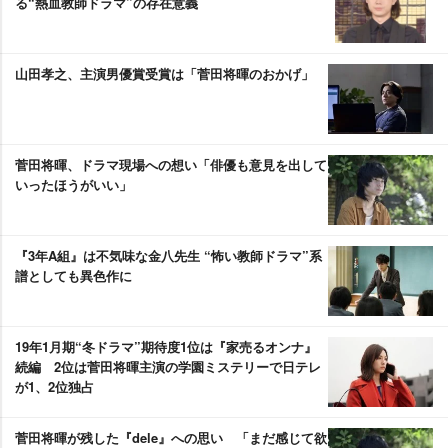
る“熱血教師ドラマ”の存在意義
山田孝之、主演男優賞受賞は「菅田将暉のおかげ」
菅田将暉、ドラマ現場への想い「俳優も意見を出して
いったほうがいい」
『3年A組』は不気味な金八先生 “怖い教師ドラマ”系
譜としても異色作に
19年1月期“冬ドラマ”期待度1位は『家売るオンナ』
続編 2位は菅田将暉主演の学園ミステリーで日テレ
が1、2位独占
菅田将暉が残した『dele』への思い 「まだ感じて欲