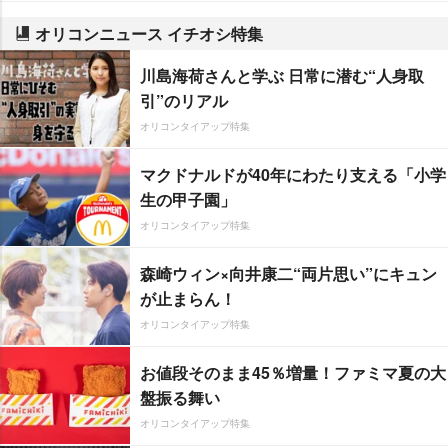
オリコンニュース イチオシ特集
川島海荷さんと学ぶ 日常に潜む“人身取
引”のリアル
オリコンタイアップ特集
マクドナルドが40年にわたり支える「小学
生の甲子園」
オリコンタイアップ特集
森崎ウィン×向井康二“両片思い”にキュン
が止まらん！
オリコンタイアップ特集
お値段そのまま45％増量！ファミマ夏の大
盤振る舞い
オリコンタイアップ特集