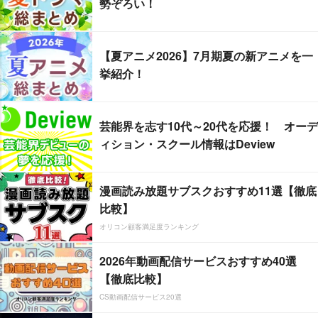
勢ぞろい！
【夏アニメ2026】7月期夏の新アニメを一
挙紹介！
芸能界を志す10代～20代を応援！ オーデ
ィション・スクール情報はDeview
漫画読み放題サブスクおすすめ11選【徹底
比較】
オリコン顧客満足度ランキング
2026年動画配信サービスおすすめ40選
【徹底比較】
CS動画配信サービス20選