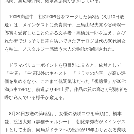
武氏、渡辺雄介氏、徳永富彦氏が参加している。
100Pt満点中、初の90Pt台をマークした第3話（8月10日放
送）は、メインゲストに余貴美子、三島由紀夫賞や谷崎潤一
郎賞も受賞したことのある文学者・高橋源一郎を迎え、さび
れた街でひっそり日常を紡いできたアナログ世代の60代男女
を軸に、ノスタルジー感漂う大人の物語が展開された。
ドラマバリューポイントを項目別に見ると、依然として
「主演」「主演以外のキャスト」「ドラマの内容」が高い評
価を集めるなか、これまで低調気味だった「視聴量」が20Pt
満点中19Ptと、前週より4Pt上昇。作品の質の高さが視聴者を
呼び込んでいる様子が窺える。
8月24日放送の第5話は、女優の柴咲コウを筆頭に、橋本
愛、渡辺大知（黒猫チェルシー）、朝比奈秀樹がメインゲス
トとして出演。同局系ドラマへの出演が18年ぶりとなる柴咲