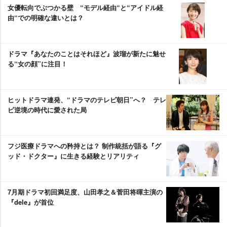
女優転向でぶつかる壁 “モデル経由“と“アイドル経
由“での明確な違いとは？
ドラマ『あなたのことはそれほど』波瑠が新たに魅せ
る“女の顔”に注目！
ヒットドラマ連発、“ドラマのテレビ朝日”へ？ テレ
ビ逆境の時代に愛された局
フジ医療ドラマへの矜持とは？ 制作統括が語る『グ
ッド・ドクター』に生きる経験とリアリティ
7月期ドラマ初回満足度、山田孝之＆菅田将暉主演の
『dele』が首位