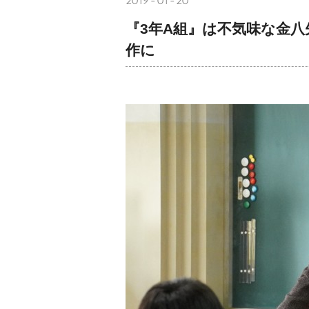
2019-01-20
『3年A組』は不気味な金八
作に