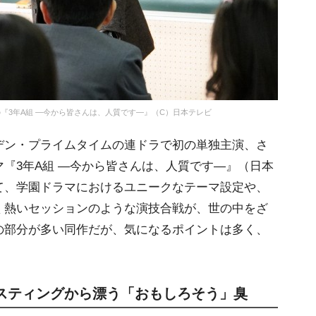
『3年A組 ―今から皆さんは、人質です―』（C）日本テレビ
ン・プライムタイムの連ドラで初の単独主演、さ
『3年A組 ―今から皆さんは、人質です―』（日本
て、学園ドラマにおけるユニークなテーマ設定や、
く熱いセッションのような演技合戦が、世の中をざ
の部分が多い同作だが、気になるポイントは多く、
スティングから漂う「おもしろそう」臭