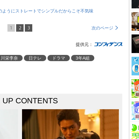
のようにストレートでシンプルだからこそ不気味
1
2
3
次のページ
提供元：
川栄李奈
日テレ
ドラマ
3年A組
K UP CONTENTS