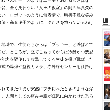
「殺せんせー」のようなユーモア溢れる怖さはな
め髪、全く笑わない『女王の教室』の阿久津真矢の
ない。ロボットのように無表情で、時折不敵な笑み
教師・高倉夕子のように、冷たさを放っているわけ
地味で、生徒たちからは「ブッキー」と呼ばれて
師だ。ところが、立てこもってからは冷酷かつ残忍
体能力を駆使して攻撃してくる生徒を投げ飛ばした
作式の爆弾や監視カメラ、赤外線センサーを仕掛け
れてきた生徒が突然にブチ切れたときのような爆
く、人間としての痛みや膿が狂気に向かわせた恐ろ