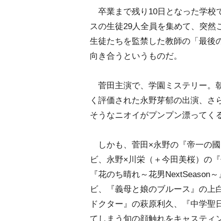
卒業まで残り10日となった学校
スの生徒29人全員を集めて、突然
生徒たちを監禁した教師の「最後
向き合うというものだ。
菅田主演で、学園ミステリー。朝
く評価された永野芽郁の出演、さ
そうなニオイがプンプン漂ってく
しかも、菅田×永野の『帝一の國
ビ、永野×川栄（＋今田美桜）の
『花のち晴れ～花男NextSeas
ビ、『義母と娘のブルース』の上
ドクター』の萩原利久、『中学聖
てしまう旬の顔触れをキャスティ