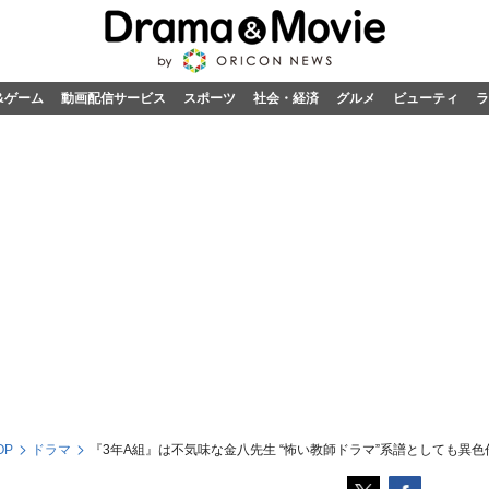
&ゲーム
動画配信サービス
スポーツ
社会・経済
グルメ
ビューティ
ラ
OP
ドラマ
『3年A組』は不気味な金八先生 “怖い教師ドラマ”系譜としても異色