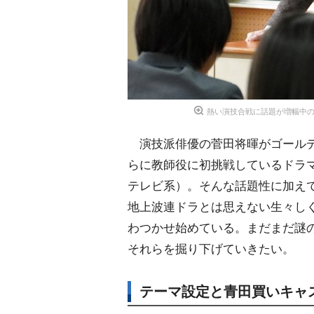
熱い演技合戦に話題が増幅中の
演技派俳優の菅田将暉がゴールデ
らに教師役に初挑戦しているドラマ
テレビ系）。そんな話題性に加え
地上波連ドラとは思えない生々し
わつかせ始めている。まだまだ謎
それらを掘り下げていきたい。
テーマ設定と青田買いキャ