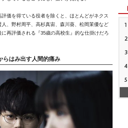
評価を得ている役者を除くと、ほとんどがネクス
1
賢人、野村周平、高杉真宙、森川葵、松岡茉優など
に再評価される『35歳の高校生』的な仕掛けだろ
2
3
からはみ出す人間的痛み
4
5