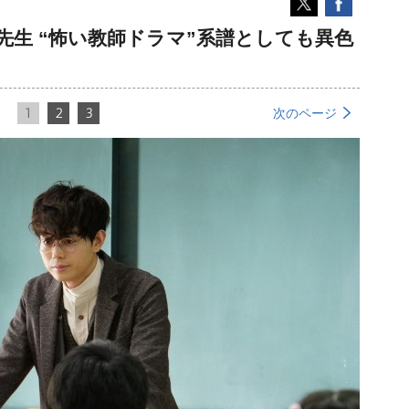
先生 “怖い教師ドラマ”系譜としても異色
1
2
3
次のページ