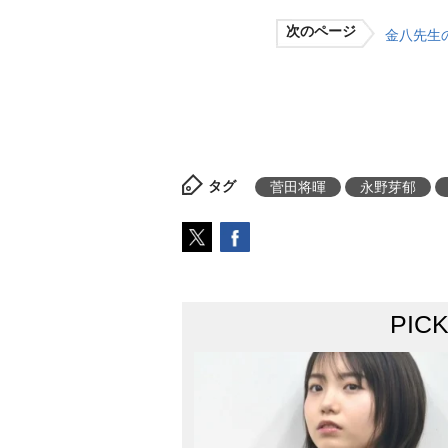
次のページ
金八先生
タグ
菅田将暉
永野芽郁
PIC