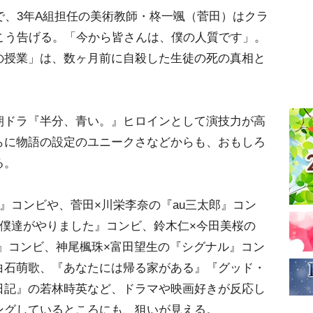
で、3年A組担任の美術教師・柊一颯（菅田）はクラ
こう告げる。「今から皆さんは、僕の人質です」。
の授業」は、数ヶ月前に自殺した生徒の死の真相と
ドラ『半分、青い。』ヒロインとして演技力が高
らに物語の設定のユニークさなどからも、おもしろ
る。
』コンビや、菅田×川栄李奈の『au三太郎』コン
『僕達がやりました』コンビ、鈴木仁×今田美桜の
on～』コンビ、神尾楓珠×富田望生の『シグナル』コン
白石萌歌、『あなたには帰る家がある』『グッド・
日記』の若林時英など、ドラマや映画好きが反応し
ングしているところにも、狙いが見える。