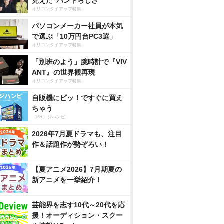
見えた”バンドらしさ”
オリコンタイアップ特集
パソコンメーカー社員が本気
で選ぶ「10万円台PC3選」
オリコンタイアップ特集
「別班のよう」腕時計で『VIV
ANT』の世界観再現
オリコンタイアップ特集
自販機にピッ！ですぐに買え
ちゃう
（PR）ジハンピ
2026年7月夏ドラマも、注目
作＆話題作が勢ぞろい！
【夏アニメ2026】7月期夏の
新アニメを一挙紹介！
芸能界を志す10代～20代を応
援！オーディション・スクー