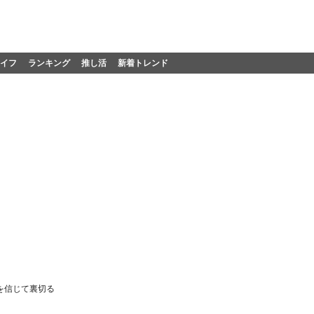
イフ
ランキング
推し活
新着トレンド
を信じて裏切る