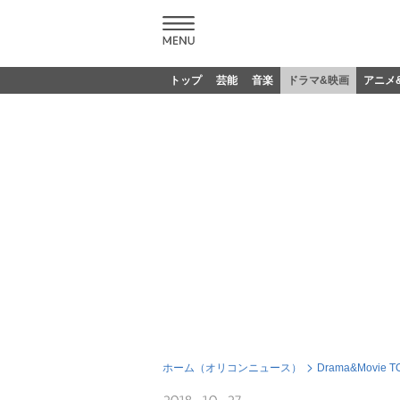
トップ
芸能
音楽
ドラマ&映画
アニメ
ホーム（オリコンニュース）
Drama&Movie T