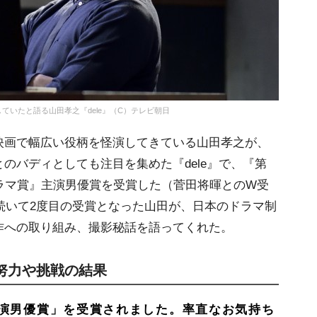
いたと語る山田孝之『dele』（C）テレビ朝日
画で幅広い役柄を怪演してきている山田孝之が、
のバディとしても注目を集めた『dele』で、『第
ラマ賞』主演男優賞を受賞した（菅田将暉とのW受
に続いて2度目の受賞となった山田が、日本のドラマ制
作への取り組み、撮影秘話を語ってくれた。
努力や挑戦の結果
演男優賞」を受賞されました。率直なお気持ち