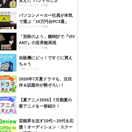
見えた”バンドらしさ”
オリコンタイアップ特集
パソコンメーカー社員が本気
で選ぶ「10万円台PC3選」
オリコンタイアップ特集
「別班のよう」腕時計で『VIV
ANT』の世界観再現
オリコンタイアップ特集
自販機にピッ！ですぐに買え
ちゃう
（PR）ジハンピ
2026年7月夏ドラマも、注目
作＆話題作が勢ぞろい！
【夏アニメ2026】7月期夏の
新アニメを一挙紹介！
芸能界を志す10代～20代を応
援！オーディション・スクー