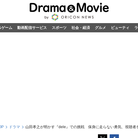
&ゲーム
動画配信サービス
スポーツ
社会・経済
グルメ
ビューティ
ラ
OP
ドラマ
山田孝之が明かす『dele』での挑戦 保身に走らない勇気、視聴者