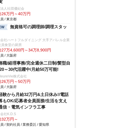
実
療法人社団優紀会
給26万円～40万円
員 / 東京都
無資格可の調理師/調理スタッ
EW
式会社ハートフルダイニング 大手アパレル企業
社員食堂の厨房
27万4,600円～34万8,900円
員 / 大阪府
務職/経理事務/完全週休二日制/髪型自
/20～30代活躍中/月給50万可能!
lleureVie株式会社
給26万円～50万円
員 / 大阪府
経験から月給32万円&土日休み!/電話
募もOK/応募者全員面接/生活を支え
通信・電気インフラ工事
会社K.D.S
給32万円～
員 / 契約社員 / 業務委託 / 愛知県