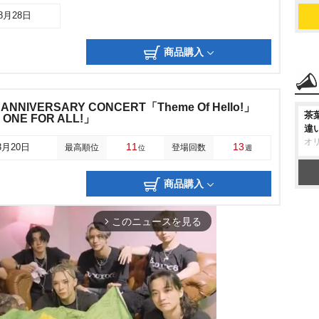
08月28日
商品購入
25th ANNIVERSARY CONCERT「Theme Of Hello!」
茶
 ONE FOR ALL!」
違
オ
11
13
3月20日
最高順位
登場回数
位
週
商品購入
このニュースを見る
arrow_forward_ios