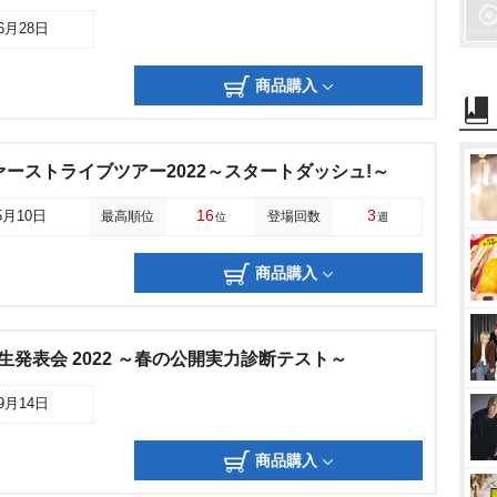
06月28日
商品購入
 ファーストライブツアー2022～スタートダッシュ!～
16
3
5月10日
最高順位
登場回数
位
週
商品購入
ct 研修生発表会 2022 ～春の公開実力診断テスト～
09月14日
商品購入