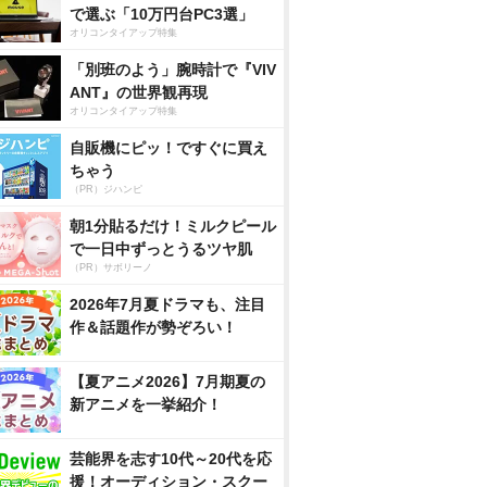
で選ぶ「10万円台PC3選」
オリコンタイアップ特集
「別班のよう」腕時計で『VIV
ANT』の世界観再現
オリコンタイアップ特集
自販機にピッ！ですぐに買え
ちゃう
（PR）ジハンピ
朝1分貼るだけ！ミルクピール
で一日中ずっとうるツヤ肌
（PR）サボリーノ
2026年7月夏ドラマも、注目
作＆話題作が勢ぞろい！
【夏アニメ2026】7月期夏の
新アニメを一挙紹介！
芸能界を志す10代～20代を応
援！オーディション・スクー