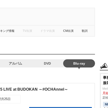
キング情報
TV出演
ドラマ出演
CM出演
歌詞
アルバム
DVD
Blu-ray
事
服
Mei
5 LIVE at BUDOKAN ～#OCHAnnel～
月
正社
02月25日
N