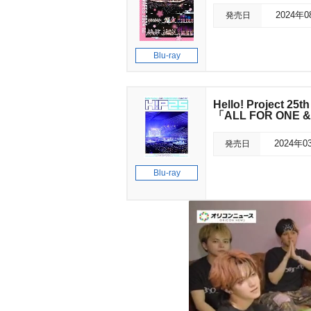
発売日
2024年
Blu-ray
Hello! Project 
「ALL FOR ONE &
発売日
2024年0
Blu-ray