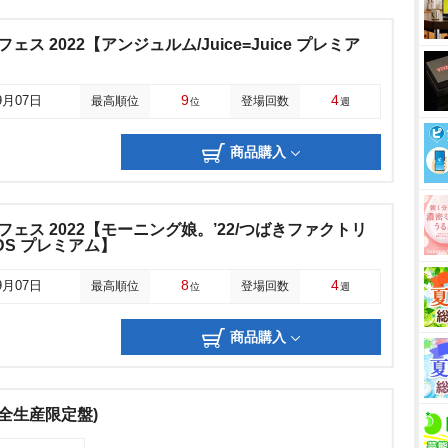
t ひなフェス 2022【アンジュルム/Juice=Juice プレミア
9
4
9月07日
最高順位
登場回数
位
週
商品購入
ct ひなフェス 2022【モーニング娘。’22/つばきファクトリ
NDS プレミアム】
8
4
9月07日
最高順位
登場回数
位
週
商品購入
全生産限定盤)