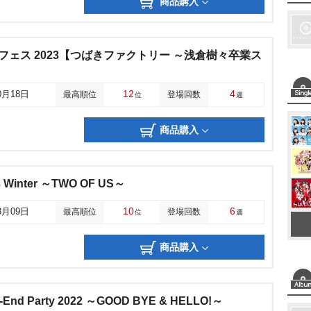
商品購入
ect ひなフェス 2023【つばきファクトリー ～浅倉樹々卒業ス
12
4
0月18日
最高順位
登場回数
位
週
商品購入
023 Winter ～TWO OF US～
10
6
8月09日
最高順位
登場回数
位
週
商品購入
ear-End Party 2022 ～GOOD BYE & HELLO!～