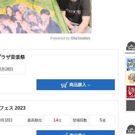
Powered by 
GliaStudios
M
プラザ音楽祭
u
02月28日
t
e
商品購入
ひなフェス 2023
14
5
0月18日
最高順位
登場回数
位
週