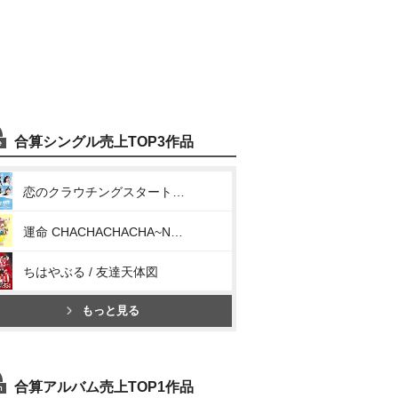
合算シングル売上TOP3作品
恋のクラウチングスタート / お祭りデビューだぜ!
運命 CHACHACHACHA~N / ウチらの地元は地球じゃん!
ちはやぶる / 友達天体図
もっと見る
合算アルバム売上TOP1作品