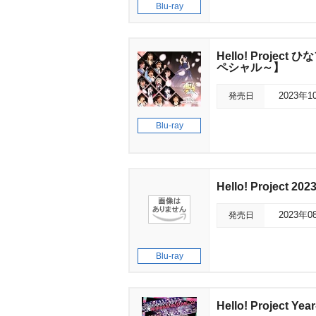
Blu-ray
Hello! Proj
ペシャル～】
発売日
2023年1
Blu-ray
Hello! Project 2
発売日
2023年0
Blu-ray
Hello! Project Y