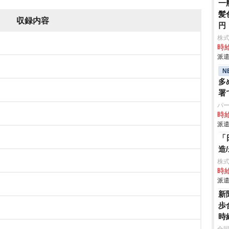
一
髪
収録内容
円
株
時給
派遣
N
多
署
パ
時給
派遣
「
造
株
時給
派遣
新
歩
時