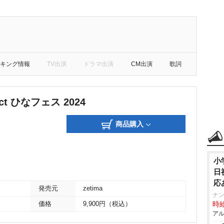
キング情報
TV出演
ドラマ出演
CM出演
歌詞
ject ひなフェス 2024
商品購入
小
日
応
発売元
zetima
ナ
価格
9,900円（税込）
時給
アル