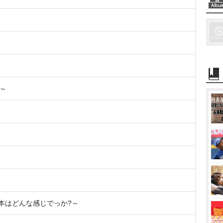
れ～
N? ～日本はどんな感じでっか?～