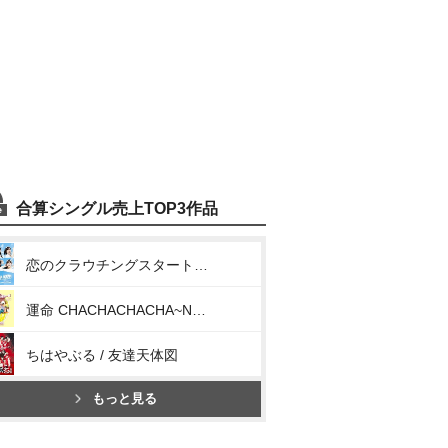
合算シングル売上TOP3作品
恋のクラウチングスタート / お祭りデビューだぜ!
運命 CHACHACHACHA~N / ウチらの地元は地球じゃん!
ちはやぶる / 友達天体図
もっと見る