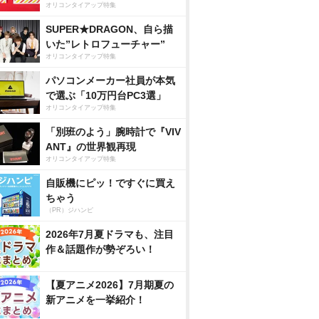
オリコンタイアップ特集
SUPER★DRAGON、自ら描
いた”レトロフューチャー”
オリコンタイアップ特集
パソコンメーカー社員が本気
で選ぶ「10万円台PC3選」
オリコンタイアップ特集
「別班のよう」腕時計で『VIV
ANT』の世界観再現
オリコンタイアップ特集
自販機にピッ！ですぐに買え
ちゃう
（PR）ジハンピ
2026年7月夏ドラマも、注目
作＆話題作が勢ぞろい！
【夏アニメ2026】7月期夏の
新アニメを一挙紹介！