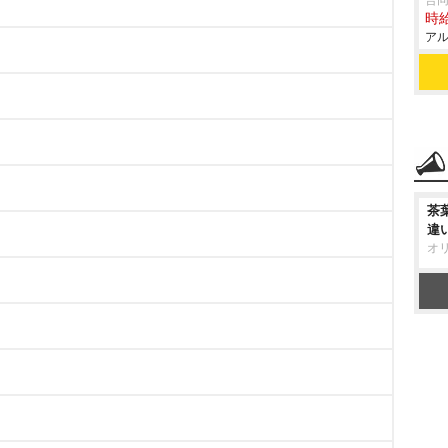
合
時給
アル
茶
違
オ