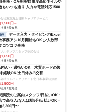
般事務・OA事務/自由度高めネイル
色もいつも通り 入力や電話対応1500
式会社東京海上日動キャリアサービス
1,500円～
社員 / 愛知県
データ入力・タイピング/Excel
EW
め事務アシ10月開始もOK 少人数部
でコツコツ事務
ーソルテンプスタッフ株式会社
1,650円
社員 / 愛知県
日払い・週払いOK」木質ボードの製
/未経験OK/土日休み/3交替
式会社ジャパンクリエイト北日本事業統括部
1,500円
社員 / 北海道
聞購読のご案内スタッフ/日払いOK・
合で高収入/なんば駅5分/日払いOK・
給2,200円〜