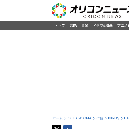
トップ
芸能
音楽
ドラマ&映画
アニメ
ホーム
OCHA NORMA
作品
Blu-ray
He