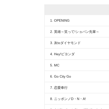
1. OPENING
2. 英雄～笑って!ショパン先輩～
3. 灰toダイヤモンド
4. Hey!ビヨンダ
5. MC
6. Go City Go
7. 恋愛奉行
8. ニッポンノD・N・A!