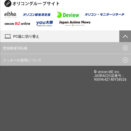
PC版に切り替え
禁無断複写転載
クッキーの使用について
© oricon ME inc.
JASRAC許諾番号：
9009642140Y38026