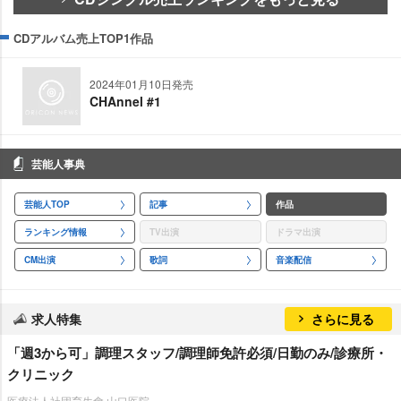
CDアルバム売上TOP1作品
2024年01月10日発売
CHAnnel #1
芸能人事典
芸能人TOP
記事
作品
ランキング情報
TV出演
ドラマ出演
CM出演
歌詞
音楽配信
求人特集
さらに見る
「週3から可」調理スタッフ/調理師免許必須/日勤のみ/診療所・
クリニック
医療法人社団育生會 山口医院