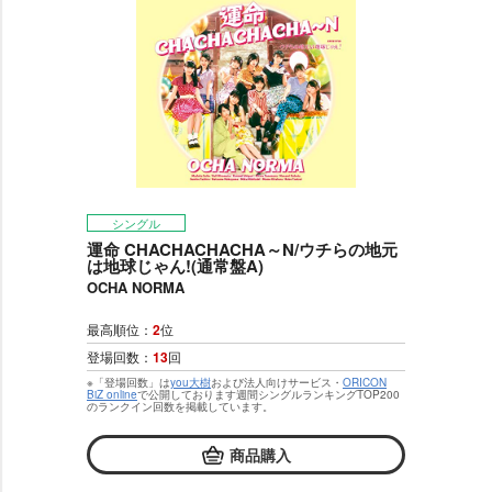
シングル
運命 CHACHACHACHA～N/ウチらの地元
は地球じゃん!(通常盤A)
OCHA NORMA
最高順位：
2
位
登場回数：
13
回
※「登場回数」は
you大樹
および法人向けサービス・
ORICON
BiZ online
で公開しております週間シングルランキングTOP200
のランクイン回数を掲載しています。
商品購入