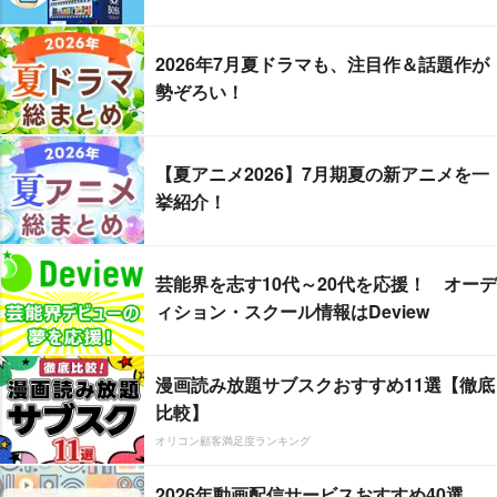
2026年7月夏ドラマも、注目作＆話題作が
勢ぞろい！
【夏アニメ2026】7月期夏の新アニメを一
挙紹介！
芸能界を志す10代～20代を応援！ オーデ
ィション・スクール情報はDeview
漫画読み放題サブスクおすすめ11選【徹底
比較】
オリコン顧客満足度ランキング
2026年動画配信サービスおすすめ40選