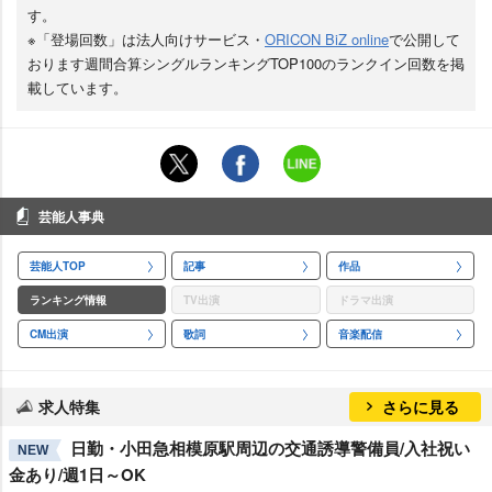
す。
※「登場回数」は法人向けサービス・
ORICON BiZ online
で公開して
おります週間合算シングルランキングTOP100のランクイン回数を掲
載しています。
芸能人事典
芸能人TOP
記事
作品
ランキング情報
TV出演
ドラマ出演
CM出演
歌詞
音楽配信
求人特集
さらに見る
日勤・小田急相模原駅周辺の交通誘導警備員/入社祝い
NEW
金あり/週1日～OK