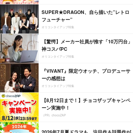
SUPER★DRAGON、自ら描いた”レトロ
フューチャー”
オリコンタイアップ特集
【驚愕】メーカー社員が推す「10万円台」
神コスパPC
オリコンタイアップ特集
『VIVANT』限定ウオッチ、プロデューサ
ーの感想は
オリコンタイアップ特集
【8月12日まで！】チョコザップキャンペ
ーン実施中！
（PR）chocoZAP
2026年7月夏ドラマも、注目作＆話題作が