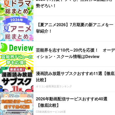
勢ぞろい！
【夏アニメ2026】7月期夏の新アニメを一
挙紹介！
芸能界を志す10代～20代を応援！ オーデ
ィション・スクール情報はDeview
漫画読み放題サブスクおすすめ11選【徹底
比較】
オリコン顧客満足度ランキング
2026年動画配信サービスおすすめ40選
【徹底比較】
CS動画配信サービス20選