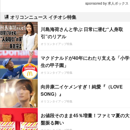
sponsored by 求人ボックス
オリコンニュース イチオシ特集
川島海荷さんと学ぶ 日常に潜む“人身取
引”のリアル
オリコンタイアップ特集
マクドナルドが40年にわたり支える「小学
生の甲子園」
オリコンタイアップ特集
向井康二イケメンすぎ！純愛『（LOVE
SONG）』
オリコンタイアップ特集
お値段そのまま45％増量！ファミマ夏の大
盤振る舞い