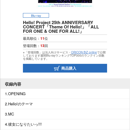
Blu-ray
Hello! Project 25th ANNIVERSARY
CONCERT「Theme Of Hello!」「ALL
FOR ONE & ONE FOR ALL!」
最高順位：
11
位
登場回数：
13
回
※「登場回数」は法人向けサービス・
ORICON BiZ online
で公開
しております週間Blu-rayランキングTOP300のランクイン回数
を掲載しています。
商品購入
収録内容
1.OPENING
2.Hello!のテーマ
3.MC
4.彼女になりたいっ!!!