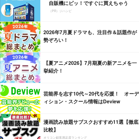
自販機にピッ！ですぐに買えちゃう
（PR）ジハンピ
2026年7月夏ドラマも、注目作＆話題作が
勢ぞろい！
【夏アニメ2026】7月期夏の新アニメを一
挙紹介！
芸能界を志す10代～20代を応援！ オーデ
ィション・スクール情報はDeview
漫画読み放題サブスクおすすめ11選【徹底
比較】
オリコン顧客満足度ランキング