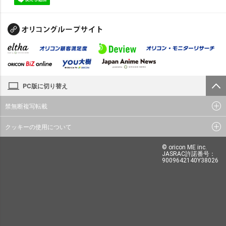
PC版に切り替え
禁無断複写転載
クッキーの使用について
© oricon ME inc.
JASRAC許諾番号：
9009642140Y38026