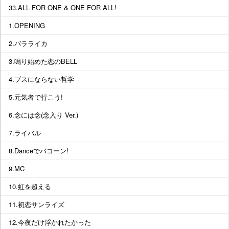
33.ALL FOR ONE & ONE FOR ALL!
1.OPENING
2.バラライカ
3.鳴り始めた恋のBELL
4.ブスにならない哲学
5.元気者で行こう!
6.念には念(念入り Ver.)
7.ライバル
8.Danceでバコーン!
9.MC
10.虹を超える
11.初恋サンライズ
12.今夜だけ浮かれたかった