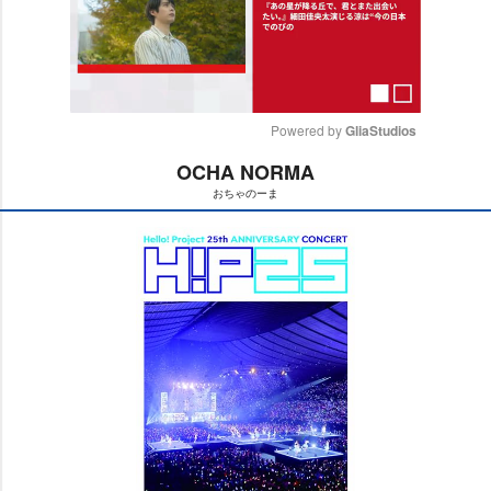
Powered by 
GliaStudios
OCHA NORMA
M
おちゃのーま
u
t
e