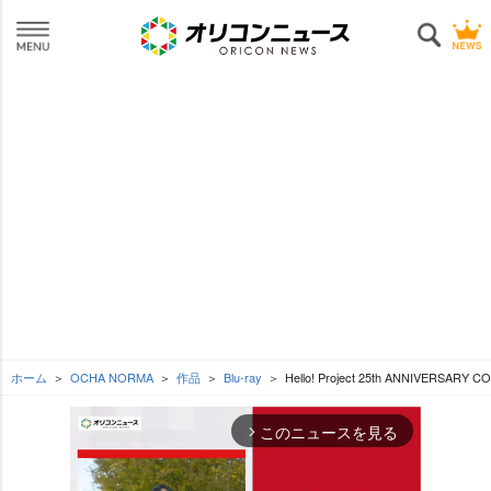
ホーム
OCHA NORMA
作品
Blu-ray
Hello! Project 25th ANNIVERSAR
このニュースを見る
arrow_forward_ios