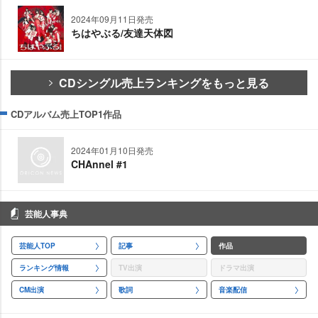
2024年09月11日発売
ちはやぶる/友達天体図
CDシングル売上ランキングをもっと見る
CDアルバム売上TOP1作品
2024年01月10日発売
CHAnnel #1
芸能人事典
芸能人TOP
記事
作品
ランキング情報
TV出演
ドラマ出演
CM出演
歌詞
音楽配信