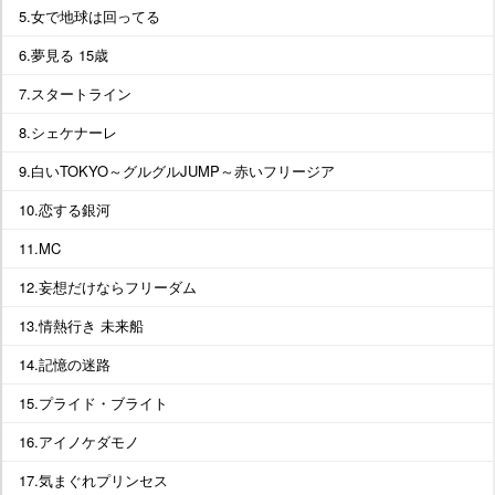
5.女で地球は回ってる
6.夢見る 15歳
7.スタートライン
8.シェケナーレ
9.白いTOKYO～グルグルJUMP～赤いフリージア
10.恋する銀河
11.MC
12.妄想だけならフリーダム
13.情熱行き 未来船
14.記憶の迷路
15.プライド・ブライト
16.アイノケダモノ
17.気まぐれプリンセス