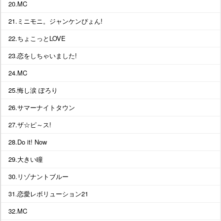
20.MC
21.ミニモニ。ジャンケンぴょん!
22.ちょこっとLOVE
23.恋をしちゃいました!
24.MC
25.悔し涙 ぽろり
26.サマーナイトタウン
27.ザ☆ピ～ス!
28.Do it! Now
29.大きい瞳
30.リゾナントブルー
31.恋愛レボリューション21
32.MC