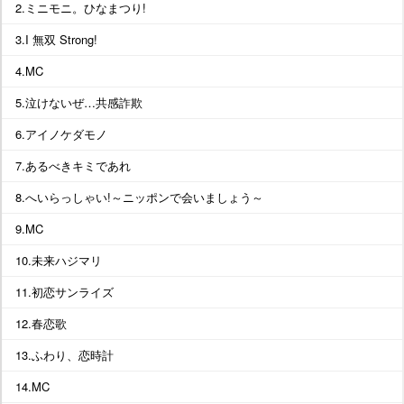
2.ミニモニ。ひなまつり!
3.I 無双 Strong!
4.MC
5.泣けないぜ…共感詐欺
6.アイノケダモノ
7.あるべきキミであれ
8.へいらっしゃい!～ニッポンで会いましょう～
9.MC
10.未来ハジマリ
11.初恋サンライズ
12.春恋歌
13.ふわり、恋時計
14.MC