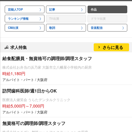
芸能人TOP
記事
作品
ランキング情報
TV出演
ドラマ出演
CM出演
歌詞
音楽配信
求人特集
さらに見る
給食配膳員・無資格可の調理師/調理スタッフ
株式会社お弁当の浜乃家 大阪市立八幡屋小学校内の厨房
時給1,180円
アルバイト・パート / 大阪府
訪問歯科医師/週1日からOK
医療法人健笑会 うらたデンタルクリニック
時給5,000円～7,000円
アルバイト・パート / 大阪府
無資格可の調理師/調理スタッフ
株式会社ニチダン 都筑ハートフルステーションの厨房