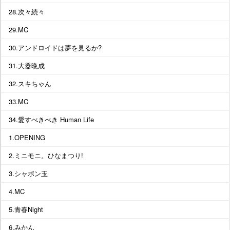
28.次々続々
29.MC
30.アンドロイドは夢を見るか?
31.大器晩成
32.スキちゃん
33.MC
34.愛すべきべき Human Life
1.OPENING
2.ミニモニ。ひなまつり!
3.シャボン玉
4.MC
5.青春Night
6.みかん