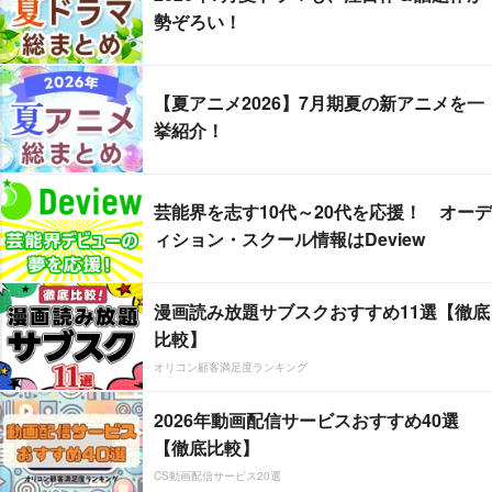
勢ぞろい！
【夏アニメ2026】7月期夏の新アニメを一
挙紹介！
芸能界を志す10代～20代を応援！ オーデ
ィション・スクール情報はDeview
漫画読み放題サブスクおすすめ11選【徹底
比較】
オリコン顧客満足度ランキング
2026年動画配信サービスおすすめ40選
【徹底比較】
CS動画配信サービス20選