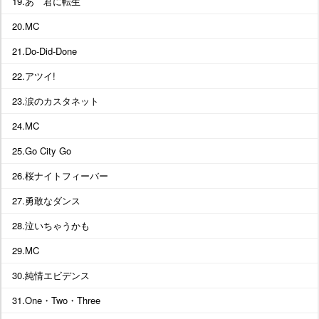
19.あゝ君に転生
20.MC
21.Do-Did-Done
22.アツイ!
23.涙のカスタネット
24.MC
25.Go City Go
26.桜ナイトフィーバー
27.勇敢なダンス
28.泣いちゃうかも
29.MC
30.純情エビデンス
31.One・Two・Three