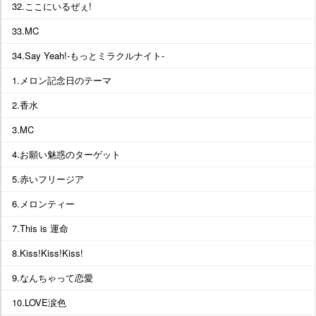
32.ここにいるぜぇ!
33.MC
34.Say Yeah!-もっとミラクルナイト-
1.メロン記念日のテーマ
2.香水
3.MC
4.お願い魅惑のターゲット
5.赤いフリージア
6.メロンティー
7.This is 運命
8.Kiss!Kiss!Kiss!
9.なんちゃって恋愛
10.LOVE涙色