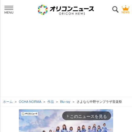
ホーム
OCHA NORMA
作品
Blu-ray
さよなら中野サンプラザ音楽祭
このニュースを見る
arrow_forward_ios