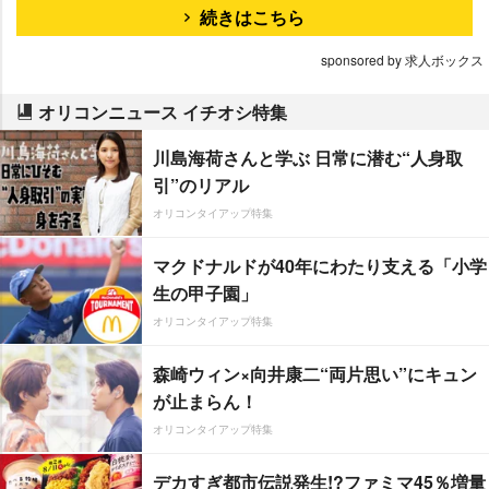
続きはこちら
sponsored by 求人ボックス
オリコンニュース イチオシ特集
川島海荷さんと学ぶ 日常に潜む“人身取
引”のリアル
オリコンタイアップ特集
マクドナルドが40年にわたり支える「小学
生の甲子園」
オリコンタイアップ特集
森崎ウィン×向井康二“両片思い”にキュン
が止まらん！
オリコンタイアップ特集
デカすぎ都市伝説発生!?ファミマ45％増量