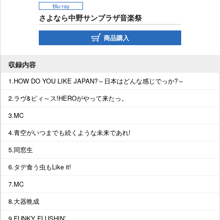
Blu-ray
さよなら中野サンプラザ音楽祭
商品購入
収録内容
1.HOW DO YOU LIKE JAPAN?～日本はどんな感じでっか?～
2.ラヴ&ピィ～ス!HEROがやって来たっ。
3.MC
4.青空がいつまでも続くような未来であれ!
5.同窓生
6.タデ食う虫もLike it!
7.MC
8.大器晩成
9.FUNKY FLUSHIN’