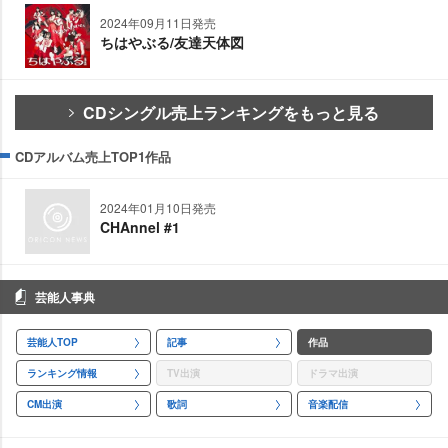
2024年09月11日発売
ちはやぶる/友達天体図
CDシングル売上ランキングをもっと見る
CDアルバム売上TOP1作品
2024年01月10日発売
CHAnnel #1
芸能人事典
芸能人TOP
記事
作品
ランキング情報
TV出演
ドラマ出演
CM出演
歌詞
音楽配信