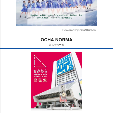
Powered by 
GliaStudios
OCHA NORMA
M
おちゃのーま
u
t
e