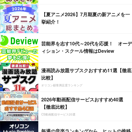
【夏アニメ2026】7月期夏の新アニメを一
挙紹介！
芸能界を志す10代～20代を応援！ オーデ
ィション・スクール情報はDeview
漫画読み放題サブスクおすすめ11選【徹底
比較】
オリコン顧客満足度ランキング
2026年動画配信サービスおすすめ40選
【徹底比較】
CS動画配信サービス20選
毎週の音楽ランキングから、ヒットの推移