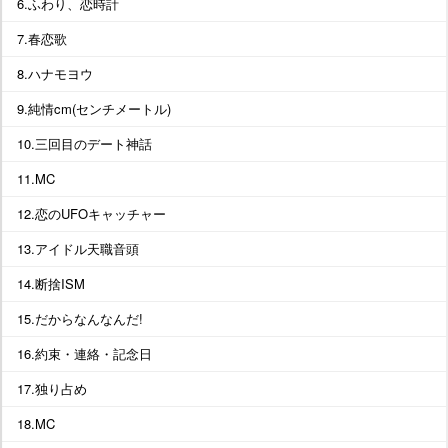
6.ふわり、恋時計
7.春恋歌
8.ハナモヨウ
9.純情cm(センチメートル)
10.三回目のデート神話
11.MC
12.恋のUFOキャッチャー
13.アイドル天職音頭
14.断捨ISM
15.だからなんなんだ!
16.約束・連絡・記念日
17.独り占め
18.MC