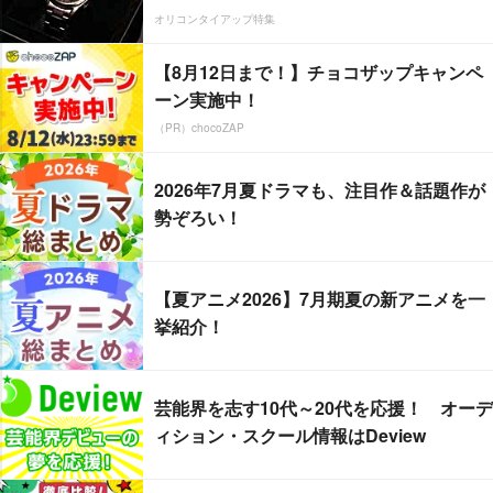
オリコンタイアップ特集
【8月12日まで！】チョコザップキャンペ
ーン実施中！
（PR）chocoZAP
2026年7月夏ドラマも、注目作＆話題作が
勢ぞろい！
【夏アニメ2026】7月期夏の新アニメを一
挙紹介！
芸能界を志す10代～20代を応援！ オーデ
ィション・スクール情報はDeview