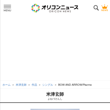
ホーム
米津玄師
作品
シングル
BOW AND ARROW/Plazma
米津玄師
よねづけんし