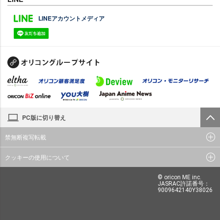
LINEアカウントメディア
PC版に切り替え
禁無断複写転載
クッキーの使用について
© oricon ME inc.
JASRAC許諾番号：
9009642140Y38026