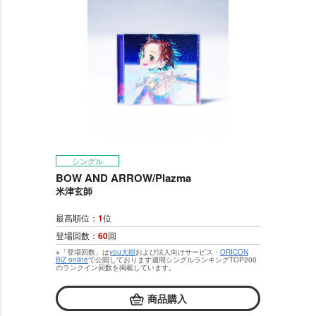
シングル
BOW AND ARROW/Plazma
米津玄師
最高順位：
1
位
登場回数：
60
回
※「登場回数」は
you大樹
および法人向けサービス・
ORICON
BiZ online
で公開しております週間シングルランキングTOP200
のランクイン回数を掲載しています。
商品購入