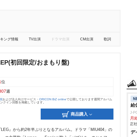
キング情報
TV出演
ドラマ出演
CM出演
歌詞
HEEP(初回限定/おまもり盤)
1
位
307
週
N
大樹
および法人向けサービス・
ORICON BiZ online
で公開しております週間アルバム
のランクイン回数を掲載しています。
給
J-
商品購入
月給
正社
TLEG』から約2年半ぶりとなるアルバム。ドラマ「MIU404」の
デ