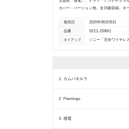
主題歌「感電」、ドラマ「アンナチュラル」
カバー・バージョン他、全15曲収録。キ
発売日
2020年08月05日
品番
SECL-2590/1
タイアップ
ソニー「完全ワイヤレスヘ
1. カムパネルラ
2. Flamingo
3. 感電