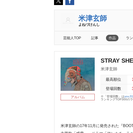
米津玄師
よねづけんし
芸能人TOP
記事
作品
ラン
STRAY S
米津玄師
最高順位
登場回数
※「登場回数」は
you
アルバム
ランキングTOP300
米津玄師の17年11月に発売された『BOO