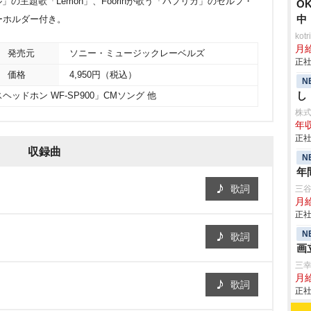
の主題歌「Lemon」、Foorinが歌う「パプリカ」のセルフ・
O
中
ーホルダー付き。
ko
月
発売元
ソニー・ミュージックレーベルズ
正社
価格
4,950円（税込）
N
し
ッドホン WF-SP900」CMソング 他
株
年収
正社
収録曲
N
年
歌詞
三
月給
正社
N
歌詞
画
三
月
歌詞
正社