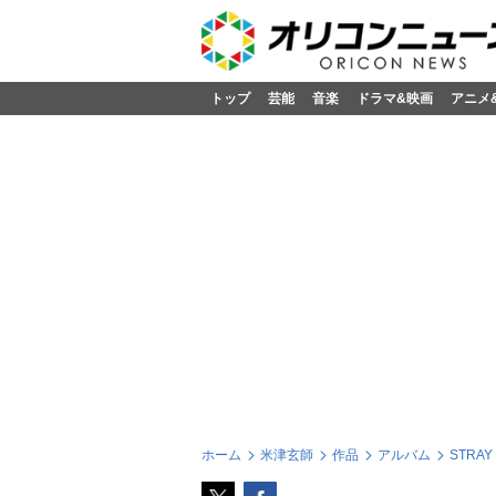
トップ
芸能
音楽
ドラマ&映画
アニメ
ホーム
米津玄師
作品
アルバム
STRA