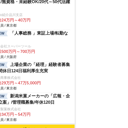
K/無資格・未経験OK/20代～50代活躍
trio紹介品川支店
給24万円～40万円
員 / 東京都
「人事総務 」東証上場/転勤な
EW
式会社スーパーツール
500万円～700万円
員 / 大阪府
上場企業の「経理」経験者募集
EW
間休日124日福利厚生充実
谷商事株式会社
29万円～47万5,000円
員 / 東京都
新潟米菓メーカーの「広報・企
EW
立案」/管理職募集/年休120日
幸製菓株式会社
給34万円～54万円
員 / 東京都