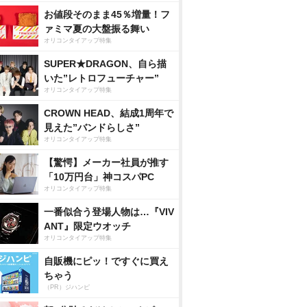
お値段そのまま45％増量！フ
ァミマ夏の大盤振る舞い
オリコンタイアップ特集
SUPER★DRAGON、自ら描
いた”レトロフューチャー”
オリコンタイアップ特集
CROWN HEAD、結成1周年で
見えた”バンドらしさ”
オリコンタイアップ特集
【驚愕】メーカー社員が推す
「10万円台」神コスパPC
オリコンタイアップ特集
一番似合う登場人物は…『VIV
ANT』限定ウオッチ
オリコンタイアップ特集
自販機にピッ！ですぐに買え
ちゃう
（PR）ジハンピ