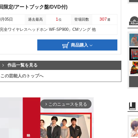
(初回限定/アートブック盤/DVD付)
1
307
8月05日
過去最高
登場回数
位
週
完全ワイヤレスヘッドホン WF-SP900」CMソング 他
商品購入
作品一覧を見る
この芸能人のトップへ
このニュースを見る
arrow_forward_ios