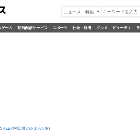
ニュース・特集
&ゲーム
動画配信サービス
スポーツ
社会・経済
グルメ
ビューティ
ラ
Y SHEEP(初回限定/おまもり盤)