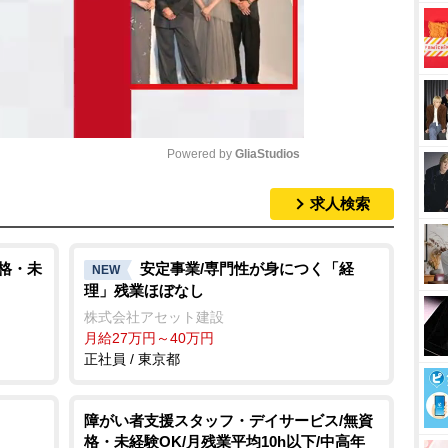
Powered by 
GliaStudios
求人検索
M
u
t
資格・未
安定事業/専門性が身につく「経
NEW
理」残業ほぼなし
e
株式会社アセット建設
月給27万円～40万円
正社員 / 東京都
障がい者支援スタッフ・デイサービス/無資
格・未経験OK/月残業平均10h以下/中高年