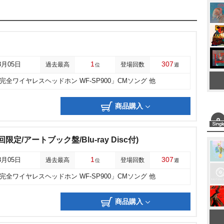
1
307
8月05日
過去最高
登場回数
位
週
完全ワイヤレスヘッドホン WF-SP900」CMソング 他
商品購入
回限定/アートブック盤/Blu-ray Disc付)
1
307
8月05日
過去最高
登場回数
位
週
完全ワイヤレスヘッドホン WF-SP900」CMソング 他
商品購入