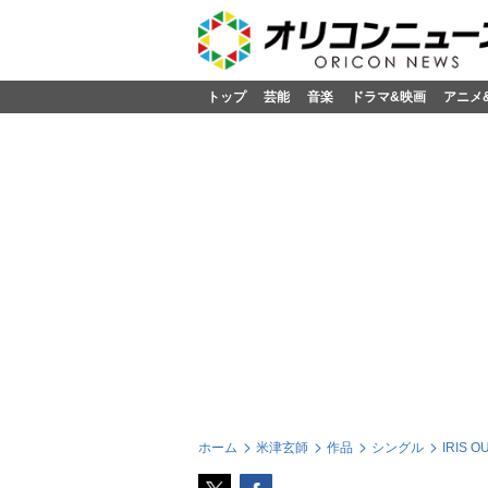
トップ
芸能
音楽
ドラマ&映画
アニメ
ホーム
米津玄師
作品
シングル
IRIS O