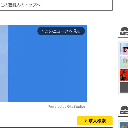
この芸能人のトップへ
このニュースを見る
arrow_forward_ios
Powered by 
GliaStudios
求人検索
M