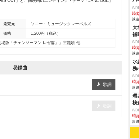
バ
IS OUT」と、同映画のエンディング・テーマ「JANE DOE」
WD
時給
派遣
発売元
ソニー・ミュージックレーベルズ
大
価格
1,200円（税込）
補
WD
場版「チェンソーマン レゼ篇」」主題歌 他
時給
派遣
水
収録曲
務
WD
時給
歌詞
派遣
環
検
歌詞
WD
時給
派遣