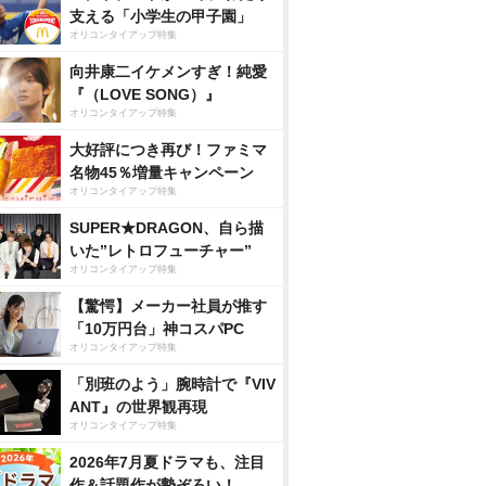
支える「小学生の甲子園」
オリコンタイアップ特集
向井康二イケメンすぎ！純愛
『（LOVE SONG）』
オリコンタイアップ特集
大好評につき再び！ファミマ
名物45％増量キャンペーン
オリコンタイアップ特集
SUPER★DRAGON、自ら描
いた”レトロフューチャー”
オリコンタイアップ特集
【驚愕】メーカー社員が推す
「10万円台」神コスパPC
オリコンタイアップ特集
「別班のよう」腕時計で『VIV
ANT』の世界観再現
オリコンタイアップ特集
2026年7月夏ドラマも、注目
作＆話題作が勢ぞろい！