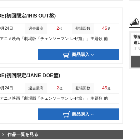
DOE(初回限定/IRIS OUT盤)
2
45
9月24日
過去最高
登場回数
位
週
茶
アニメ映画「劇場版「チェンソーマン レゼ篇」」主題歌 他
違
オ
商品購入
 DOE(初回限定/JANE DOE盤)
2
45
9月24日
過去最高
登場回数
位
週
アニメ映画「劇場版「チェンソーマン レゼ篇」」主題歌 他
商品購入
作品一覧を見る