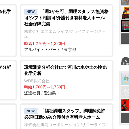
u
t
/化学
「週3から可」調理スタッフ/無資格
NEW
可/シフト相談可/介護付き有料老人ホーム/
e
社会保障完備
株式会社エヌエムライフ/ジョイステージ八王
子
時給1,270円～1,320円
アルバイト・パート / 東京都
学分析
環境測定分析会社にて河川の水や土の検査/
化学分析
WDB株式会社
時給1,700円～1,750円
派遣社員 / 愛知県
「福祉調理スタッフ」調理師免許
NEW
必須/日勤のみ/介護付き有料老人ホーム
株式会社川島コーポレーション/サニーライフ