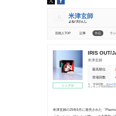
米津玄師
よねづけんし
芸能人TOP
記事
作品
ラン
IRIS OUT/
米津玄師
最高順位
登場回数
※「登場回数」は
you
シングル
ランキングTOP200
米津玄師の25年6月に発売された「Plazm