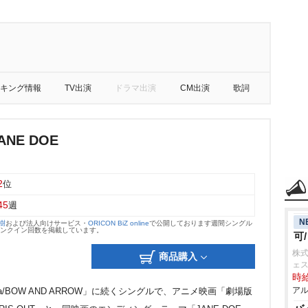
キング情報
TV出演
ドラマ出演
CM出演
歌詞
JANE DOE
2
位
45
週
N
大樹
および法人向けサービス・
ORICON BiZ online
で公開しております週間シングル
のランクイン回数を掲載しています。
可
株式
商品購入
ェ
時給
アル
a/BOW AND ARROW」に続くシングルで、アニメ映画「劇場版