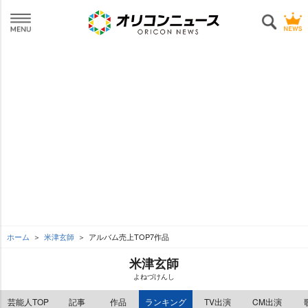
ホーム
米津玄師
アルバム売上TOP7作品
米津玄師
よねづけんし
芸能人TOP
記事
作品
ランキング
TV出演
CM出演