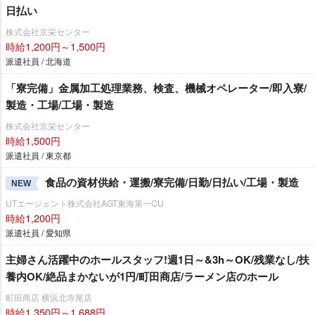
日払い
株式会社京栄センター
時給1,200円～1,500円
派遣社員 / 北海道
「寮完備」金属加工処理業務、検査、機械オペレーター/即入寮/
製造・工場/工場・製造
株式会社京栄センター
時給1,500円
派遣社員 / 東京都
食品の資材供給・運搬/寮完備/日勤/日払い/工場・製造
NEW
UTエージェント株式会社AGT東海第一CU
時給1,200円
派遣社員 / 愛知県
主婦さん活躍中のホールスタッフ!週1日～&3h～OK/残業なし/扶
養内OK/絶品まかないが1円/町田商店/ラーメン店のホール
町田商店 横浜北寺尾店
時給1,350円～1,688円