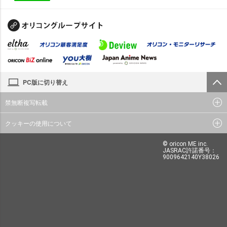
PC版に切り替え
禁無断複写転載
クッキーの使用について
© oricon ME inc.
JASRAC許諾番号：
9009642140Y38026