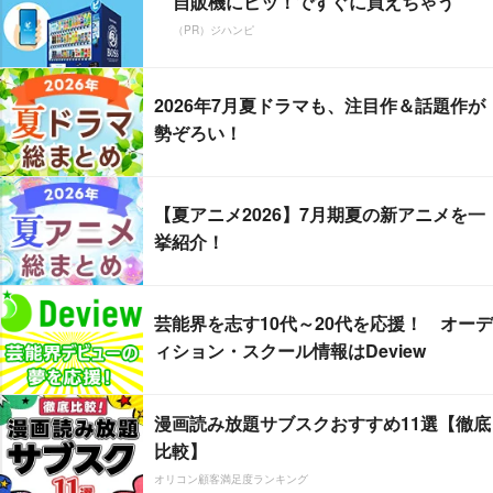
自販機にピッ！ですぐに買えちゃう
（PR）ジハンピ
2026年7月夏ドラマも、注目作＆話題作が
勢ぞろい！
【夏アニメ2026】7月期夏の新アニメを一
挙紹介！
芸能界を志す10代～20代を応援！ オーデ
ィション・スクール情報はDeview
漫画読み放題サブスクおすすめ11選【徹底
比較】
オリコン顧客満足度ランキング