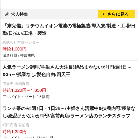
求人特集
さらに見る
「寮完備」リチウムイオン電池の電極製造/即入寮/製造・工場/日
勤/日払い/工場・製造
株式会社京栄センター
時給1,600円
派遣社員 / 神奈川県
人気ラーメン調理/学生さん大注目!絶品まかないが1円/週1日～
&3h～/残業なし/髪色自由/四天王
四天王 道頓堀店
時給1,320円～1,650円
アルバイト・パート / 大阪府
ランチ帯のみ!週1日・1日3h～/主婦さん活躍中&扶養内可/残業な
し/絶品まかないが1円!/宮前商店/ラーメン店のランチスタッフ
町田商店 宮前店
時給1,250円
アルバイト・パート / 神奈川県