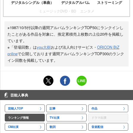
デジタルシングル（単曲）
デジタルアルバム
ストリーミング
ミュージックDVD・BD
エンタメ
※1987/10/5付以降の週間アルバムランキングTOP50にランクインし
たことがある作品を対象に、推定累積売上枚数の上位20件を掲載し
ています。
※「登場回数」は
you大樹
および法人向けサービス・
ORICON BiZ
online
で公開しております週間アルバムランキングTOP300のランク
イン回数を掲載しています。
芸能人事典
芸能人TOP
記事
作品
ランキング情報
TV出演
ドラマ出演
CM出演
歌詞
音楽配信