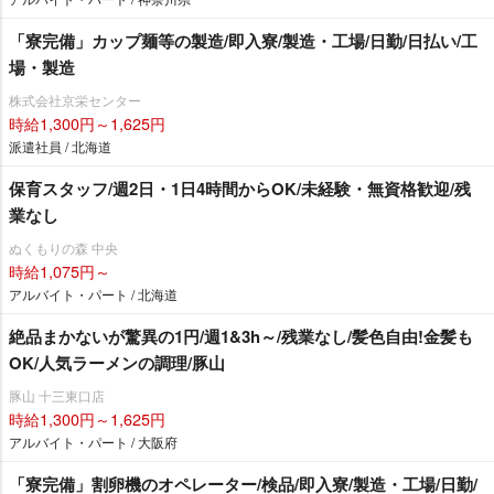
「寮完備」カップ麺等の製造/即入寮/製造・工場/日勤/日払い/工
場・製造
株式会社京栄センター
時給1,300円～1,625円
派遣社員 / 北海道
保育スタッフ/週2日・1日4時間からOK/未経験・無資格歓迎/残
業なし
ぬくもりの森 中央
時給1,075円～
アルバイト・パート / 北海道
絶品まかないが驚異の1円/週1&3h～/残業なし/髪色自由!金髪も
OK/人気ラーメンの調理/豚山
豚山 十三東口店
時給1,300円～1,625円
アルバイト・パート / 大阪府
「寮完備」割卵機のオペレーター/検品/即入寮/製造・工場/日勤/