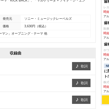
マ「KICK BACK」、「マルゲリータ + アイナ・ジ・エン
歯
レ
時給
アル
発売元
ソニー・ミュージックレーベルズ
歯
価格
3,630円（税込）
医
時給
ーマン」オープニング・テーマ 他
アル
歯
ホ
収録曲
時給
アル
N
歌詞
に
ト
株式
歌詞
時給
アル
歌詞