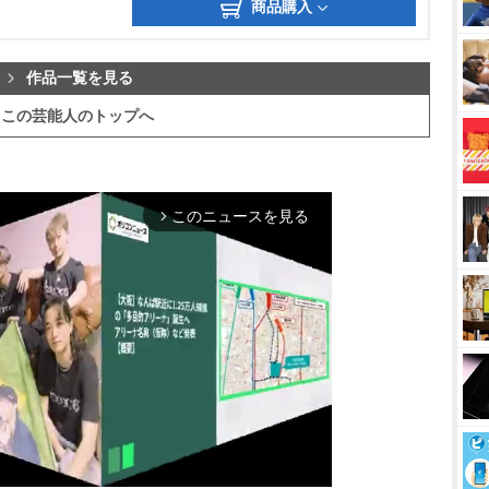
商品購入
作品一覧を見る
この芸能人のトップへ
このニュースを見る
arrow_forward_ios