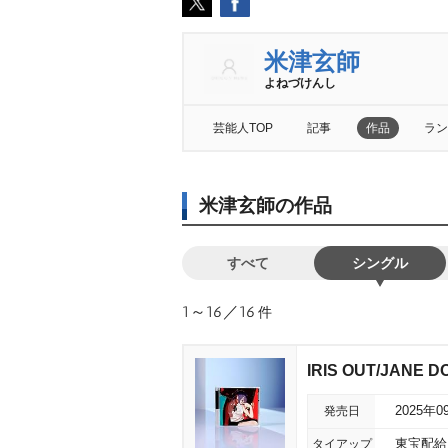
米津玄師
よねづけんし
芸能人TOP
記事
作品
ラン
米津玄師の作品
すべて
シングル
1～16／16
件
IRIS OUT/JANE D
発売日
2025年0
タイアップ
東宝配給