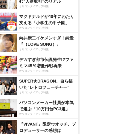
む“人身取引”のリアル
オリコンタイアップ特集
マクドナルドが40年にわたり
支える「小学生の甲子園」
オリコンタイアップ特集
向井康二イケメンすぎ！純愛
『（LOVE SONG）』
オリコンタイアップ特集
デカすぎ都市伝説発生!?ファ
ミマ45％増量作戦再来
オリコンタイアップ特集
SUPER★DRAGON、自ら描
いた”レトロフューチャー”
オリコンタイアップ特集
パソコンメーカー社員が本気
で選ぶ「10万円台PC3選」
オリコンタイアップ特集
『VIVANT』限定ウオッチ、プ
ロデューサーの感想は