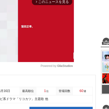
このニュースを見る
arrow_forward_ios
Powered by 
GliaStudios
M
u
1
60
6月16日
最高順位
登場回数
位
週
t
レビ系ドラマ「リコカツ」主題歌 他
e