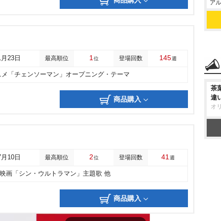
商品購入
アル
1
145
1月23日
最高順位
登場回数
位
週
ニメ「チェンソーマン」オープニング・テーマ
茶
違
商品購入
オ
2
41
7月10日
最高順位
登場回数
位
週
映画「シン・ウルトラマン」主題歌 他
商品購入