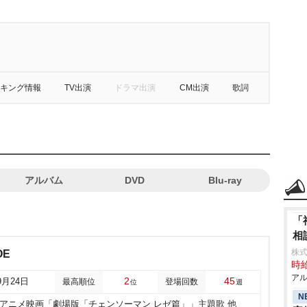
キング情報
TV出演
ドラマ出演
CM出演
歌詞
アルバム
DVD
Blu-ray
「
相
株
OE
時給
アル
2
45
9月24日
最高順位
登場回数
位
週
N
アニメ映画「劇場版「チェンソーマン レゼ篇」」主題歌 他