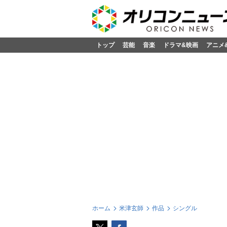
トップ
芸能
音楽
ドラマ&映画
アニメ
ホーム
米津玄師
作品
シングル