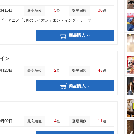
3
30
2月15日
最高順位
登場回数
位
週
レビ・アニメ「3月のライオン」エンディング・テーマ
商品購入
ナイン
2
45
9月28日
最高順位
登場回数
位
週
商品購入
4
11
9月02日
最高順位
登場回数
位
週