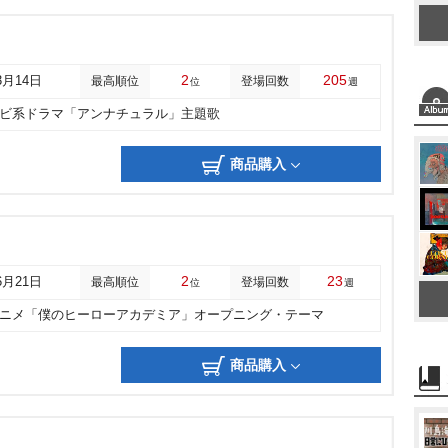
2
205
3月14日
最高順位
登場回数
位
週
レビ系ドラマ「アンナチュラル」主題歌
商品購入
2
23
6月21日
最高順位
登場回数
位
週
アニメ「僕のヒーローアカデミア」オープニング・テーマ
商品購入