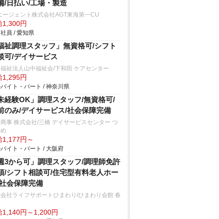
備/日払い/工場・製造
エージェント株式会社AGT東海第一CU
1,300円
社員 / 愛知県
福祉調理スタッフ」無資格可/シフト
談可/デイサービス
福祉法人山中福祉会/下和田 ケアセンター
1,295円
バイト・パート / 神奈川県
未経験OK」調理スタッフ/無資格可/
前のみ/デイサービス/社会保障完備
商事 株式会社/三橋 デイサービスセンター つ
かめ
1,177円～
バイト・パート / 大阪府
週3から可」調理スタッフ/調理師免許
須/シフト相談可/住宅型有料老人ホー
/社会保障完備
会社ライフサポートひまわり/ひまわり会館 春
1,140円～1,200円