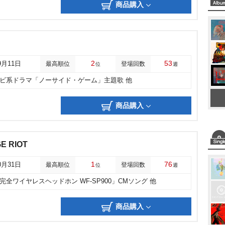
商品購入
2
53
9月11日
最高順位
登場回数
位
週
レビ系ドラマ「ノーサイド・ゲーム」主題歌 他
商品購入
E RIOT
1
76
0月31日
最高順位
登場回数
位
週
完全ワイヤレスヘッドホン WF-SP900」CMソング 他
商品購入