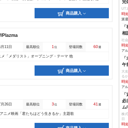
完
UT
商品購入
時給
派遣
「
相
/Plazma
社会
時給
1
60
6月11日
最高順位
登場回数
位
週
アル
ニメ「メダリスト」オープニング・テーマ 他
「
午
商品購入
大友
る
時給
アル
「
必
3
41
7月26日
最高順位
登場回数
位
週
ム
アニメ映画「君たちはどう生きるか」主題歌
株式
日
時給