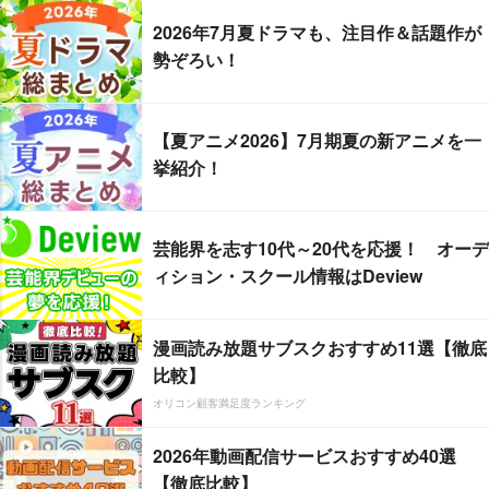
2026年7月夏ドラマも、注目作＆話題作が
勢ぞろい！
【夏アニメ2026】7月期夏の新アニメを一
挙紹介！
芸能界を志す10代～20代を応援！ オーデ
ィション・スクール情報はDeview
漫画読み放題サブスクおすすめ11選【徹底
比較】
オリコン顧客満足度ランキング
2026年動画配信サービスおすすめ40選
【徹底比較】