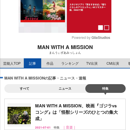
Powered by 
GliaStudios
MAN WITH A MISSION
M
まんうぃずあみっしょん
u
t
芸能人TOP
記事
作品
ランキング
TV出演
CM出演
e
MAN WITH A MISSIONの記事・ニュース・速報
すべて
ニュース
特集
MAN WITH A MISSION、映画『ゴジラvs
コング』は「怪獣シリーズのひとつの集大
成」
｜音楽｜
2021-07-01
特集