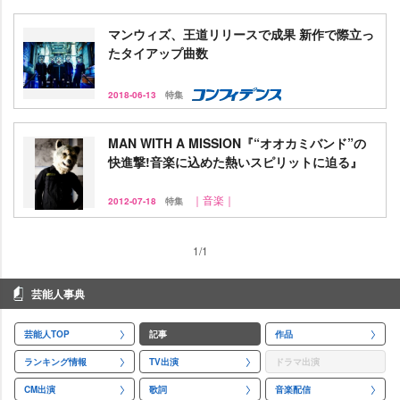
マンウィズ、王道リリースで成果 新作で際立っ
たタイアップ曲数
2018-06-13
特集
MAN WITH A MISSION『“オオカミバンド”の
快進撃!音楽に込めた熱いスピリットに迫る』
｜音楽｜
2012-07-18
特集
1/1
芸能人事典
芸能人TOP
記事
作品
ランキング情報
TV出演
ドラマ出演
CM出演
歌詞
音楽配信