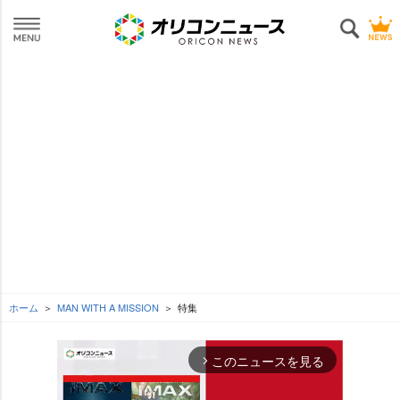
ホーム
MAN WITH A MISSION
特集
このニュースを見る
arrow_forward_ios