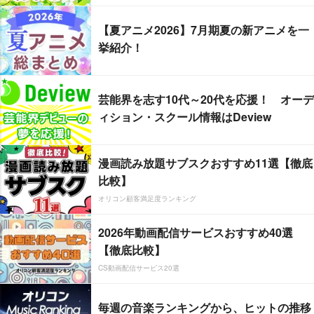
【夏アニメ2026】7月期夏の新アニメを一
挙紹介！
芸能界を志す10代～20代を応援！ オーデ
ィション・スクール情報はDeview
漫画読み放題サブスクおすすめ11選【徹底
比較】
オリコン顧客満足度ランキング
2026年動画配信サービスおすすめ40選
【徹底比較】
CS動画配信サービス20選
毎週の音楽ランキングから、ヒットの推移