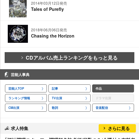
2014年03月12日発売
Tales of Purefly
2018年06月06日発売
Chasing the Horizon
CDアルバム売上ランキングをもっと見る
芸能人事典
芸能人TOP
記事
作品
ランキング情報
TV出演
ドラマ出演
CM出演
歌詞
音楽配信
求人特集
さらに見る