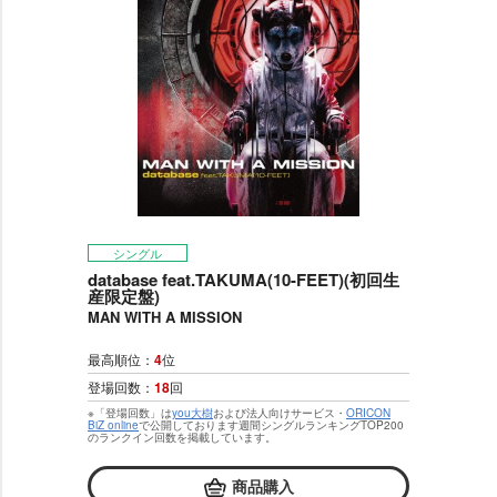
シングル
database feat.TAKUMA(10-FEET)(初回生
産限定盤)
MAN WITH A MISSION
最高順位：
4
位
登場回数：
18
回
※「登場回数」は
you大樹
および法人向けサービス・
ORICON
BiZ online
で公開しております週間シングルランキングTOP200
のランクイン回数を掲載しています。
商品購入