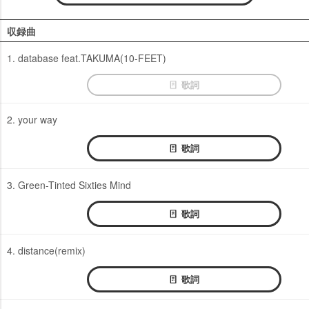
収録曲
1. database feat.TAKUMA(10-FEET)
歌詞
2. your way
歌詞
3. Green-Tinted Sixties Mind
歌詞
4. distance(remix)
歌詞