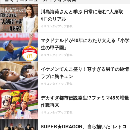
川島海荷さんと学ぶ 日常に潜む“人身取
引”のリアル
オリコンタイアップ特集
マクドナルドが40年にわたり支える「小学
生の甲子園」
オリコンタイアップ特集
イケメンてんこ盛り！尊すぎる男子の純情
ラブに胸キュン
オリコンタイアップ特集
デカすぎ都市伝説発生!?ファミマ45％増量
作戦再来
オリコンタイアップ特集
SUPER★DRAGON、自ら描いた”レトロ