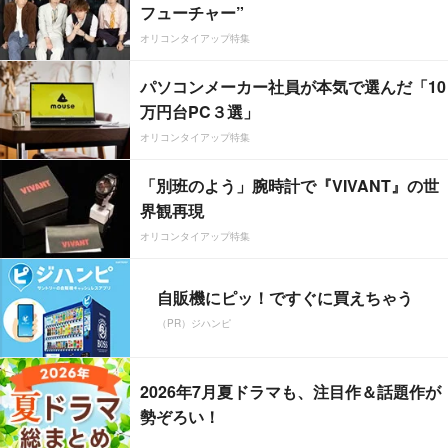
フューチャー”
オリコンタイアップ特集
パソコンメーカー社員が本気で選んだ「10
万円台PC３選」
オリコンタイアップ特集
「別班のよう」腕時計で『VIVANT』の世
界観再現
オリコンタイアップ特集
自販機にピッ！ですぐに買えちゃう
（PR）ジハンピ
2026年7月夏ドラマも、注目作＆話題作が
勢ぞろい！