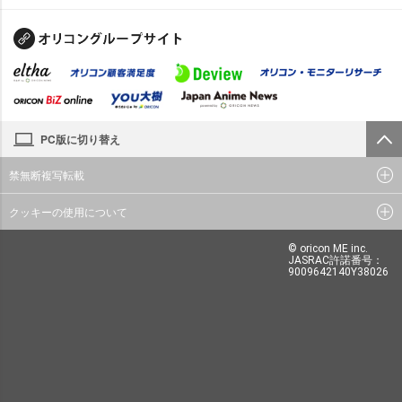
PC版に切り替え
禁無断複写転載
クッキーの使用について
© oricon ME inc.
JASRAC許諾番号：
9009642140Y38026