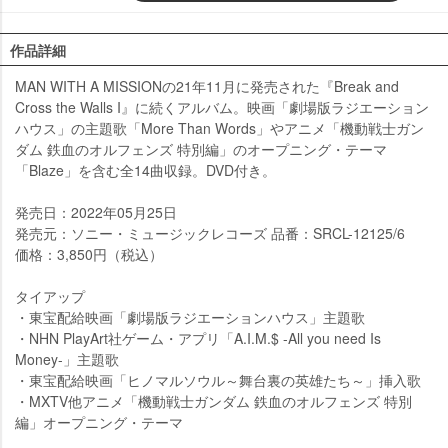
作品詳細
MAN WITH A MISSIONの21年11月に発売された『Break and
Cross the Walls I』に続くアルバム。映画「劇場版ラジエーション
ハウス」の主題歌「More Than Words」やアニメ「機動戦士ガン
ダム 鉄血のオルフェンズ 特別編」のオープニング・テーマ
「Blaze」を含む全14曲収録。DVD付き。
発売日：2022年05月25日
発売元：ソニー・ミュージックレコーズ 品番：SRCL-12125/6
価格：3,850円（税込）
タイアップ
・東宝配給映画「劇場版ラジエーションハウス」主題歌
・NHN PlayArt社ゲーム・アプリ「A.I.M.$ -All you need Is
Money-」主題歌
・東宝配給映画「ヒノマルソウル～舞台裏の英雄たち～」挿入歌
・MXTV他アニメ「機動戦士ガンダム 鉄血のオルフェンズ 特別
編」オープニング・テーマ