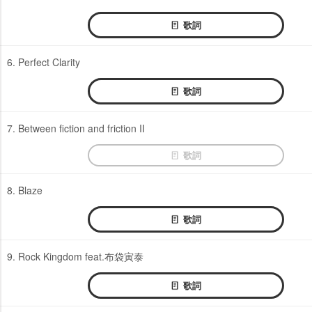
歌詞
6. Perfect Clarity
歌詞
7. Between fiction and friction II
歌詞
8. Blaze
歌詞
9. Rock Kingdom feat.布袋寅泰
歌詞