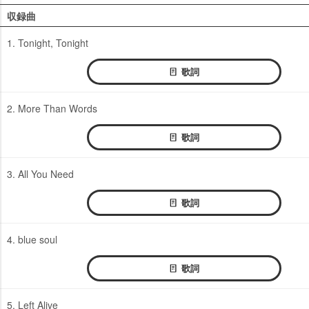
収録曲
1. Tonight, Tonight
歌詞
2. More Than Words
歌詞
3. All You Need
歌詞
4. blue soul
歌詞
5. Left Alive