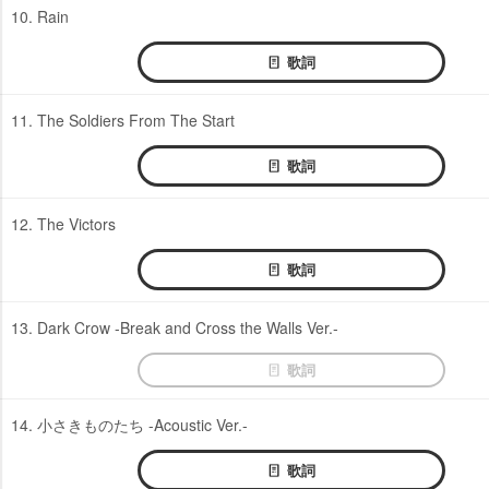
10. Rain
歌詞
11. The Soldiers From The Start
歌詞
12. The Victors
歌詞
13. Dark Crow -Break and Cross the Walls Ver.-
歌詞
14. 小さきものたち -Acoustic Ver.-
歌詞