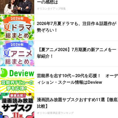
ーの感想は
オリコンタイアップ特集
2026年7月夏ドラマも、注目作＆話題作が
勢ぞろい！
【夏アニメ2026】7月期夏の新アニメを一
挙紹介！
芸能界を志す10代～20代を応援！ オーデ
ィション・スクール情報はDeview
漫画読み放題サブスクおすすめ11選【徹底
比較】
オリコン顧客満足度ランキング