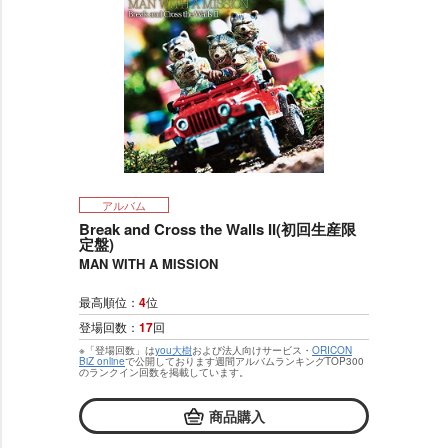
アルバム
Break and Cross the Walls II(初回生産限
定盤)
MAN WITH A MISSION
最高順位：
4
位
登場回数：
17
回
※「登場回数」は
you大樹
および法人向けサービス・
ORICON
BiZ online
で公開しております週間アルバムランキングTOP300
のランクイン回数を掲載しています。
商品購入