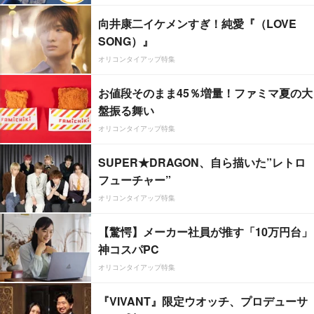
向井康二イケメンすぎ！純愛『（LOVE
SONG）』
オリコンタイアップ特集
お値段そのまま45％増量！ファミマ夏の大
盤振る舞い
オリコンタイアップ特集
SUPER★DRAGON、自ら描いた”レトロ
フューチャー”
オリコンタイアップ特集
【驚愕】メーカー社員が推す「10万円台」
神コスパPC
オリコンタイアップ特集
『VIVANT』限定ウオッチ、プロデューサ