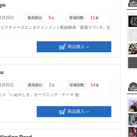
M
kyo
u
5
11
01月25日
最高順位
登場回数
位
週
t
ピクチャーズエンタテインメント配給映画「新宿スワンII」主
e
商品購入
ou
2
14
11月01日
最高順位
登場回数
位
週
ニメ「いぬやしき」オープニング・テーマ 他
商品購入