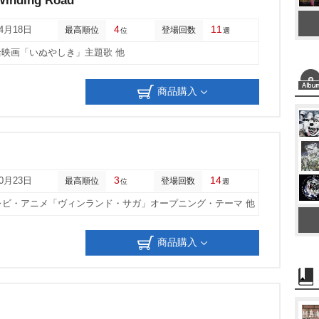
Winding Road
4
11
04月18日
最高順位
登場回数
位
週
映画「いぬやしき」主題歌 他
商品購入
3
14
10月23日
最高順位
登場回数
位
週
レビ・アニメ「ヴィンランド・サガ」オープニング・テーマ 他
商品購入