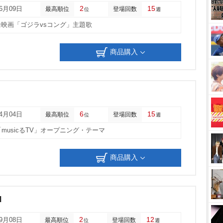
2
15
06月09日
最高順位
登場回数
位
週
映画「ゴジラvsコング」主題歌
商品購入
6
15
04月04日
最高順位
登場回数
位
週
「musicるTV」オープニング・テーマ
商品購入
d
2
12
09月08日
最高順位
登場回数
位
週