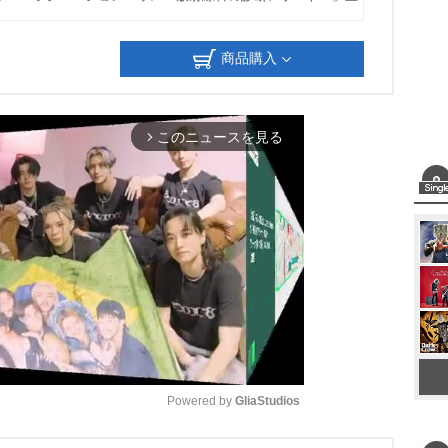
商品購入
このニュースを見る
arrow_forward_ios
Powered by 
GliaStudios