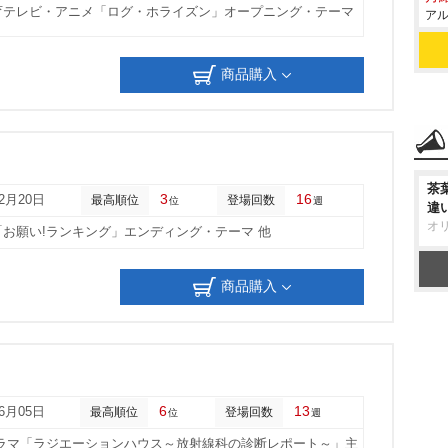
教育テレビ・アニメ「ログ・ホライズン」オープニング・テーマ
アル
商品購入
茶
3
16
02月20日
最高順位
登場回数
位
週
違
オ
「お願い!ランキング」エンディング・テーマ 他
商品購入
6
13
06月05日
最高順位
登場回数
位
週
ドラマ「ラジエーションハウス～放射線科の診断レポート～」主