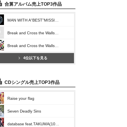
合算アルバム売上TOP3作品
MAN WITH A“BEST”MISSION
Break and Cross the Walls Ⅰ
Break and Cross the Walls Ⅱ
4位以下を見る
CDシングル売上TOP3作品
Raise your flag
Seven Deadly Sins
database feat.TAKUMA(10-FEET)