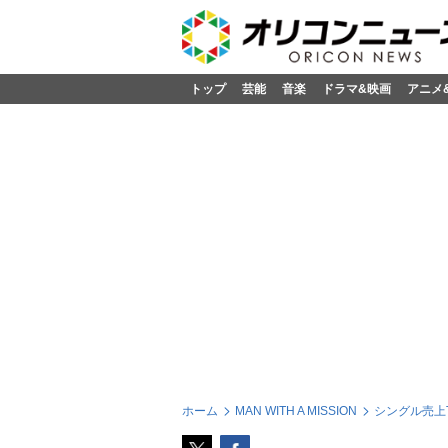
トップ
芸能
音楽
ドラマ&映画
アニメ
ホーム
MAN WITH A MISSION
シングル売上T