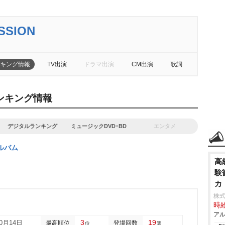
SSION
キング情報
TV出演
ドラマ出演
CM出演
歌詞
のランキング情報
デジタルランキング
ミュージックDVD･BD
エンタメ
ルバム
高
験
カ
株
時給
アル
3
19
10月14日
最高順位
登場回数
位
週