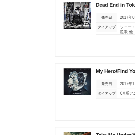
Dead End in To
発売日
2017年
タイアップ
ソニー・
題歌 他
My Hero/Find Y
発売日
2017年
タイアップ
CX系ア