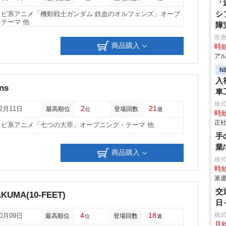
「
シ
レビ系アニメ「機動戦士ガンダム 鉄血のオルフェンズ」オープ
テーマ 他
障
医
商品購入
時給
アル
N
入
ns
車
aic
株
2
21
02月11日
最高順位
登場回数
位
週
時給
正社
レビ系アニメ「七つの大罪」オープニング・テーマ 他
手
業
商品購入
株
時給
派遣
交
TAKUMA(10-FEET)
日
4
18
株
10月09日
最高順位
登場回数
位
週
月