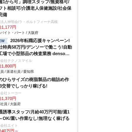
週1から可」調理スタッフ/無資格可/
フト相談可/介護老人保健施設/社会保
完備
療法人神明会/ラ・ポルトフィーナ高槻
1,177円
バイト・パート / 大阪府
2026年転職応援キャンペーン!
EW
社特典58万円/デンソーで働こう!自動
工場で小型部品の検査業務 denso
hi
式会社テクノスマイル
1,800円
員 / 派遣社員 / 愛知県
のひらサイズの樹脂製品の箱詰め作
/3交替でしっかり稼げる!
式会社トーコー
1,370円
社員 / 大阪府
通誘導スタッフ/月給40万円可能/週1
～OK/重い作業なし!無理なく稼げる
式会社エイト
給40万円～