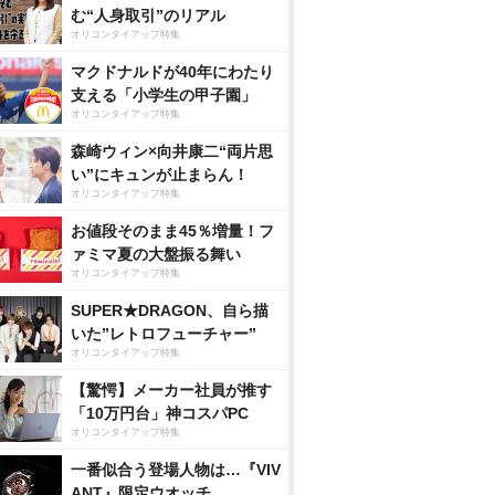
む“人身取引”のリアル
オリコンタイアップ特集
マクドナルドが40年にわたり
支える「小学生の甲子園」
オリコンタイアップ特集
森崎ウィン×向井康二“両片思
い”にキュンが止まらん！
オリコンタイアップ特集
お値段そのまま45％増量！フ
ァミマ夏の大盤振る舞い
オリコンタイアップ特集
SUPER★DRAGON、自ら描
いた”レトロフューチャー”
オリコンタイアップ特集
【驚愕】メーカー社員が推す
「10万円台」神コスパPC
オリコンタイアップ特集
一番似合う登場人物は…『VIV
ANT』限定ウオッチ