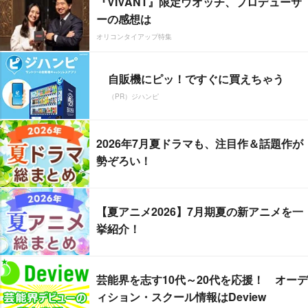
『VIVANT』限定ウオッチ、プロデューサ
ーの感想は
オリコンタイアップ特集
自販機にピッ！ですぐに買えちゃう
（PR）ジハンピ
2026年7月夏ドラマも、注目作＆話題作が
勢ぞろい！
【夏アニメ2026】7月期夏の新アニメを一
挙紹介！
芸能界を志す10代～20代を応援！ オーデ
ィション・スクール情報はDeview