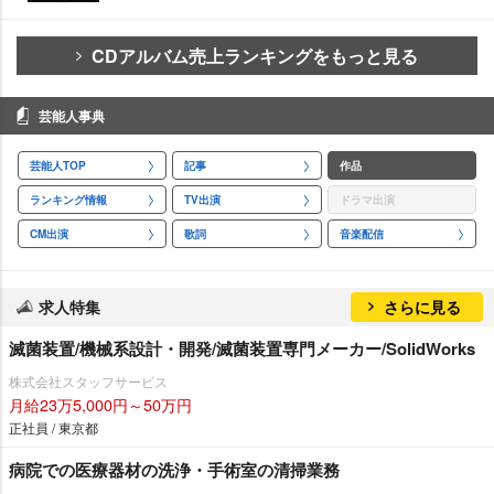
CDアルバム売上ランキングをもっと見る
芸能人事典
芸能人TOP
記事
作品
ランキング情報
TV出演
ドラマ出演
CM出演
歌詞
音楽配信
求人特集
さらに見る
滅菌装置/機械系設計・開発/滅菌装置専門メーカー/SolidWorks
株式会社スタッフサービス
月給23万5,000円～50万円
正社員 / 東京都
病院での医療器材の洗浄・手術室の清掃業務