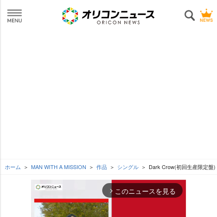
ホーム
MAN WITH A MISSION
作品
シングル
Dark Crow(初回生産限定盤)
このニュースを見る
arrow_forward_ios