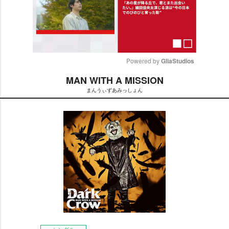
Powered by 
GliaStudios
MAN WITH A MISSION
M
まんうぃずあみっしょん
u
t
e