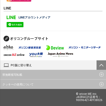
LINE
LINEアカウントメディア
PC版に切り替え
禁無断複写転載
クッキーの使用について
© oricon ME inc.
JASRAC許諾番号：
9009642140Y38026