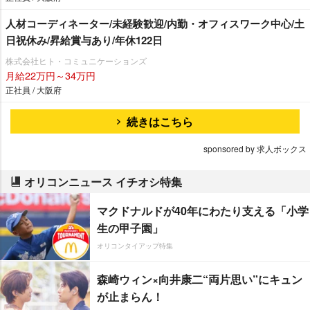
人材コーディネーター/未経験歓迎/内勤・オフィスワーク中心/土
日祝休み/昇給賞与あり/年休122日
株式会社ヒト・コミュニケーションズ
月給22万円～34万円
正社員 / 大阪府
続きはこちら
sponsored by 求人ボックス
オリコンニュース イチオシ特集
マクドナルドが40年にわたり支える「小学
生の甲子園」
オリコンタイアップ特集
森崎ウィン×向井康二“両片思い”にキュン
が止まらん！