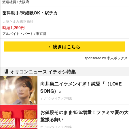
派遣社員 / 大阪府
歯科助手/未経験OK・駅チカ
大塚たまみ矯正歯科
時給1,250円
アルバイト・パート / 東京都
続きはこちら
sponsored by 求人ボックス
オリコンニュース イチオシ特集
向井康二イケメンすぎ！純愛『（LOVE
SONG）』
オリコンタイアップ特集
お値段そのまま45％増量！ファミマ夏の大
盤振る舞い
オリコンタイアップ特集