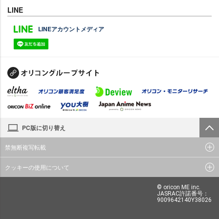
LINE
LINEアカウントメディア
PC版に切り替え
禁無断複写転載
クッキーの使用について
© oricon ME inc.
JASRAC許諾番号：
9009642140Y38026