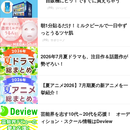
自販機にピッ！ですぐに買えちゃう
（PR）ジハンピ
朝1分貼るだけ！ミルクピールで一日中ず
っとうるツヤ肌
（PR）サボリーノ
2026年7月夏ドラマも、注目作＆話題作が
勢ぞろい！
【夏アニメ2026】7月期夏の新アニメを一
挙紹介！
芸能界を志す10代～20代を応援！ オーデ
ィション・スクール情報はDeview