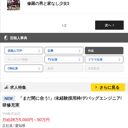
修羅の男と家なし少女2
1/2
次へ
芸能人事典
芸能人TOP
記事
作品
ランキング情報
TV出演
ドラマ出演
CM出演
歌詞
音楽配信
求人特集
さらに見る
「まだ間に合う!」/未経験採用枠/デバッグエンジニア/
NEW
研修充実
Yts株式会社
月給28万5,000円～50万円
正社員 / 愛知県