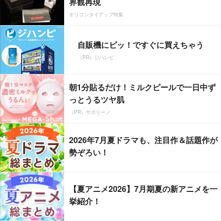
界観再現
オリコンタイアップ特集
自販機にピッ！ですぐに買えちゃう
（PR）ジハンピ
朝1分貼るだけ！ミルクピールで一日中ず
っとうるツヤ肌
（PR）サボリーノ
2026年7月夏ドラマも、注目作＆話題作が
勢ぞろい！
【夏アニメ2026】7月期夏の新アニメを一
挙紹介！