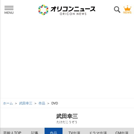
ホーム
武田幸三
作品
DVD
武田幸三
たけだこうぞう
芸能人TOP
記事
作品
TV出演
ドラマ出演
CM出演