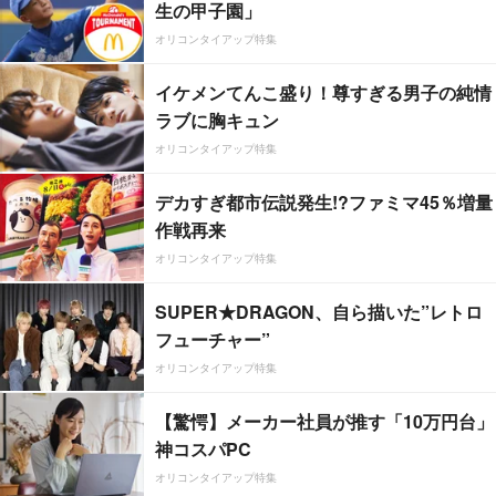
生の甲子園」
オリコンタイアップ特集
イケメンてんこ盛り！尊すぎる男子の純情
ラブに胸キュン
オリコンタイアップ特集
デカすぎ都市伝説発生!?ファミマ45％増量
作戦再来
オリコンタイアップ特集
SUPER★DRAGON、自ら描いた”レトロ
フューチャー”
オリコンタイアップ特集
【驚愕】メーカー社員が推す「10万円台」
神コスパPC
オリコンタイアップ特集