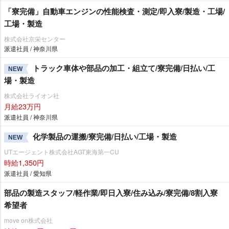
「寮完備」自動車エンジンの性能検査・測定/即入寮/製造・工場/
工場・製造
株式会社京栄センター
派遣社員 / 神奈川県
トラック車体や部品の加工・組立て/寮完備/日払い/工
NEW
場・製造
株式会社ライオン社
月給23万円
派遣社員 / 神奈川県
化学製品の運搬/寮完備/日払い/工場・製造
NEW
UTエージェント株式会社AGT東海第一CU
時給1,350円
派遣社員 / 愛知県
部品の製造スタッフ/軽作業/即日入寮/住み込み/寮完備/8割入寮
希望者
move on株式会社