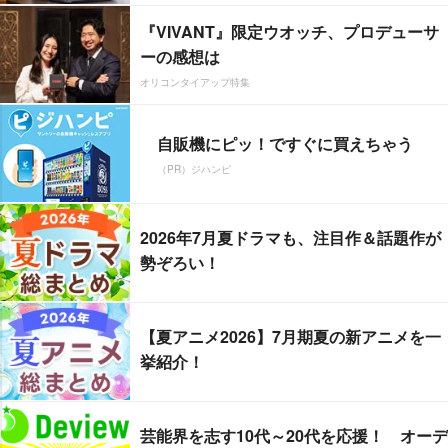
『VIVANT』限定ウオッチ、プロデューサ
ーの感想は
オリコンタイアップ特集
自販機にピッ！ですぐに買えちゃう
（PR）ジハンピ
2026年7月夏ドラマも、注目作＆話題作が
勢ぞろい！
【夏アニメ2026】7月期夏の新アニメを一
挙紹介！
芸能界を志す10代～20代を応援！ オーデ