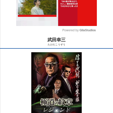
Powered by 
GliaStudios
武田幸三
M
たけだこうぞう
u
t
e