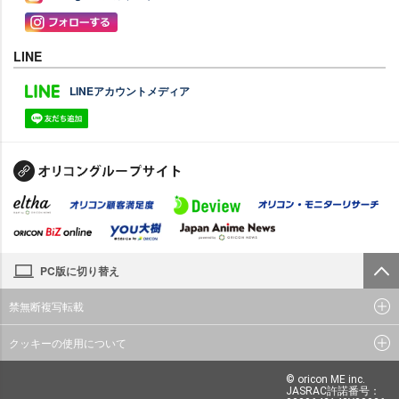
LINE
LINEアカウントメディア
PC版に切り替え
禁無断複写転載
クッキーの使用について
© oricon ME inc.
JASRAC許諾番号：