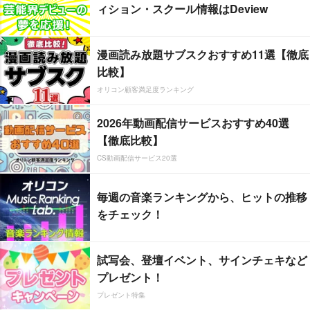
ィション・スクール情報はDeview
漫画読み放題サブスクおすすめ11選【徹底
比較】
オリコン顧客満足度ランキング
2026年動画配信サービスおすすめ40選
【徹底比較】
CS動画配信サービス20選
毎週の音楽ランキングから、ヒットの推移
をチェック！
試写会、登壇イベント、サインチェキなど
プレゼント！
プレゼント特集