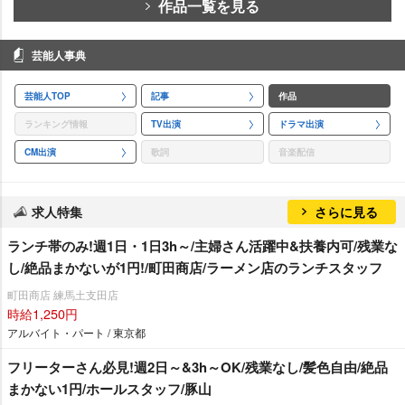
作品一覧を見る
芸能人事典
芸能人TOP
記事
作品
ランキング情報
TV出演
ドラマ出演
CM出演
歌詞
音楽配信
求人特集
さらに見る
ランチ帯のみ!週1日・1日3h～/主婦さん活躍中&扶養内可/残業な
し/絶品まかないが1円!/町田商店/ラーメン店のランチスタッフ
町田商店 練馬土支田店
時給1,250円
アルバイト・パート / 東京都
フリーターさん必見!週2日～&3h～OK/残業なし/髪色自由/絶品
まかない1円/ホールスタッフ/豚山