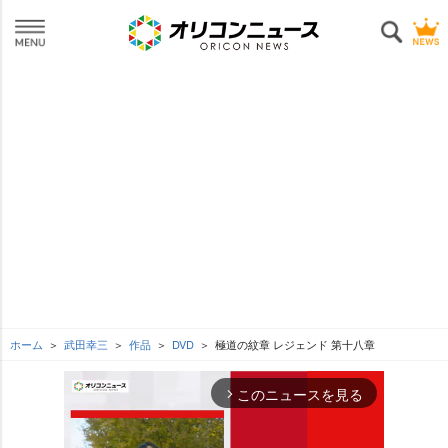
ホーム
武田幸三
作品
DVD
極道の紋章 レジェンド 第十八章
このニュースを見る
arrow_forward_ios