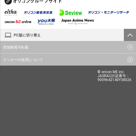
PC版に切り替え
禁無断複写転載
クッキーの使用について
© oricon ME inc.
JASRAC許諾番号：
9009642140Y38026