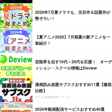
2026年7月夏ドラマも、注目作＆話題作が
勢ぞろい！
【夏アニメ2026】7月期夏の新アニメを一
挙紹介！
芸能界を志す10代～20代を応援！ オーデ
ィション・スクール情報はDeview
漫画読み放題サブスクおすすめ11選【徹底
比較】
オリコン顧客満足度ランキング
2026年動画配信サービスおすすめ40選