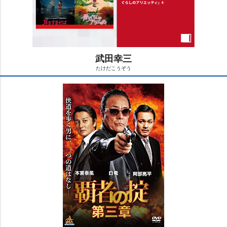
武田幸三
たけだこうぞう
M
u
t
e