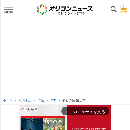
ホーム
武田幸三
作品
DVD
覇者の掟 第三章
このニュースを見る
arrow_forward_ios