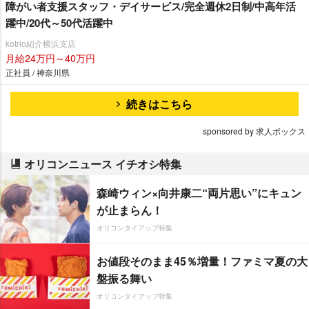
障がい者支援スタッフ・デイサービス/完全週休2日制/中高年活
躍中/20代～50代活躍中
kotrio紹介横浜支店
月給24万円～40万円
正社員 / 神奈川県
続きはこちら
sponsored by 求人ボックス
オリコンニュース イチオシ特集
森崎ウィン×向井康二“両片思い”にキュン
が止まらん！
オリコンタイアップ特集
お値段そのまま45％増量！ファミマ夏の大
盤振る舞い
オリコンタイアップ特集