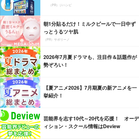
（PR）ジハンピ
朝1分貼るだけ！ミルクピールで一日中ず
っとうるツヤ肌
（PR）サボリーノ
2026年7月夏ドラマも、注目作＆話題作が
勢ぞろい！
【夏アニメ2026】7月期夏の新アニメを一
挙紹介！
芸能界を志す10代～20代を応援！ オーデ
ィション・スクール情報はDeview