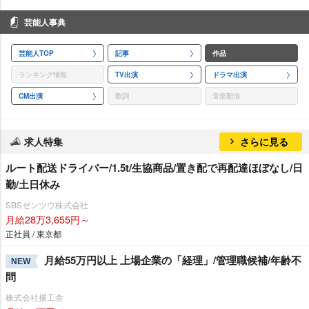
芸能人事典
芸能人TOP
記事
作品
ランキング情報
TV出演
ドラマ出演
CM出演
歌詞
音楽配信
求人特集
さらに見る
ルート配送ドライバー/1.5t/生協商品/置き配で再配達ほぼなし/日
勤/土日休み
SBSゼンツウ株式会社
月給28万3,655円～
正社員 / 東京都
月給55万円以上 上場企業の「経理」/管理職候補/年齢不
NEW
問
株式会社揚工舎