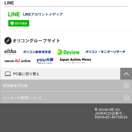
LINE
LINEアカウントメディア
PC版に切り替え
禁無断複写転載
クッキーの使用について
© oricon ME inc.
JASRAC許諾番号：
9009642140Y38026