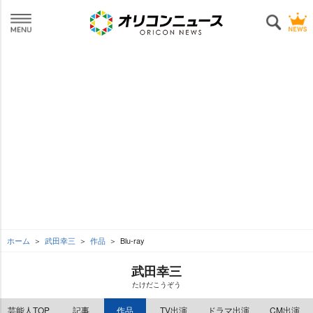
ホーム
武田幸三
作品
Blu-ray
武田幸三
たけだこうぞう
芸能人TOP
記事
作品
TV出演
ドラマ出演
CM出演