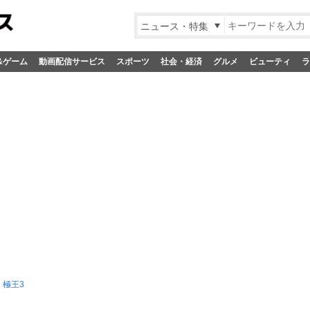
ニュース・特集
&ゲーム
動画配信サービス
スポーツ
社会・経済
グルメ
ビューティ
ラ
 極王3