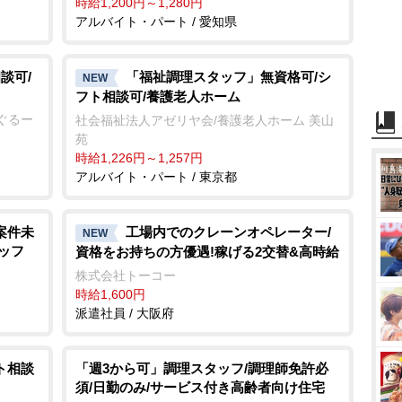
時給1,200円～1,280円
アルバイト・パート / 愛知県
談可/
「福祉調理スタッフ」無資格可/シ
NEW
フト相談可/養護老人ホーム
ぐるー
社会福祉法人アゼリヤ会/養護老人ホーム 美山
苑
時給1,226円～1,257円
アルバイト・パート / 東京都
案件未
工場内でのクレーンオペレーター/
NEW
ッフ
資格をお持ちの方優遇!稼げる2交替&高時給
株式会社トーコー
時給1,600円
派遣社員 / 大阪府
ト相談
「週3から可」調理スタッフ/調理師免許必
須/日勤のみ/サービス付き高齢者向け住宅