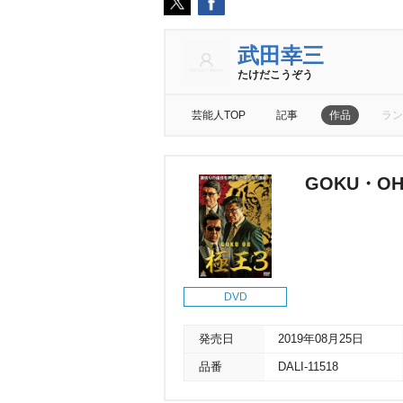
武田幸三
たけだこうぞう
芸能人TOP
記事
作品
ラン
GOKU・OH
DVD
発売日
2019年08月25日
品番
DALI-11518