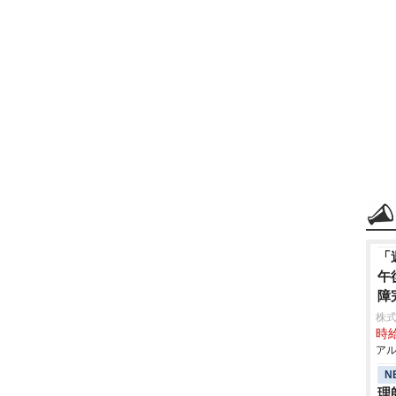
「
午
障
株
時給
アル
N
理