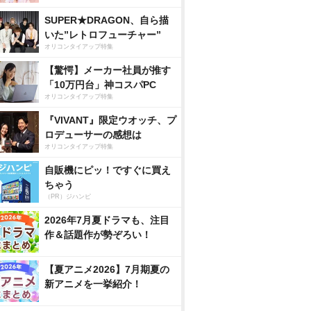
SUPER★DRAGON、自ら描
いた”レトロフューチャー”
オリコンタイアップ特集
【驚愕】メーカー社員が推す
「10万円台」神コスパPC
オリコンタイアップ特集
『VIVANT』限定ウオッチ、プ
ロデューサーの感想は
オリコンタイアップ特集
自販機にピッ！ですぐに買え
ちゃう
（PR）ジハンピ
2026年7月夏ドラマも、注目
作＆話題作が勢ぞろい！
【夏アニメ2026】7月期夏の
新アニメを一挙紹介！