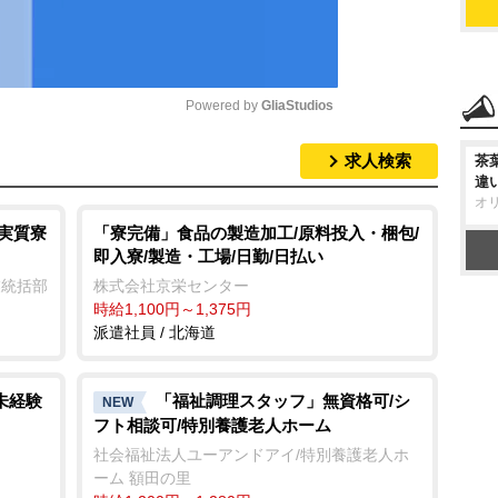
Powered by 
GliaStudios
求人検索
茶
M
違
u
オ
t
/実質寮
「寮完備」食品の製造加工/原料投入・梱包/
即入寮/製造・工場/日勤/日払い
e
業統括部
株式会社京栄センター
時給1,100円～1,375円
派遣社員 / 北海道
未経験
「福祉調理スタッフ」無資格可/シ
NEW
フト相談可/特別養護老人ホーム
社会福祉法人ユーアンドアイ/特別養護老人ホ
ーム 額田の里