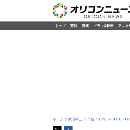
トップ
芸能
音楽
ドラマ&映画
アニメ
ホーム
武田幸三
作品
DVD
GOKU・OH