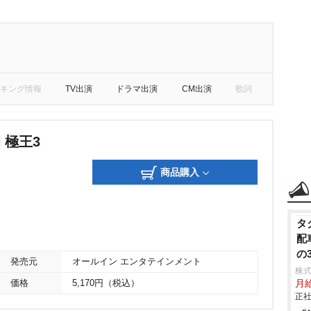
キング情報
TV出演
ドラマ出演
CM出演
歌詞
 極王3
商品購入
タ
配
の
発売元
オールイン エンタテインメント
株
価格
5,170円（税込）
月給
正社