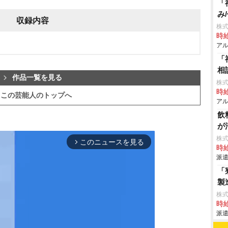
「
み
収録内容
株式
時給
アル
「
相
作品一覧を見る
株式
時給
この芸能人のトップへ
アル
飲
が
株
このニュースを見る
arrow_forward_ios
時給
派遣
「
製
株
時給
派遣