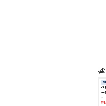
N
ペ
ー
パ
時給