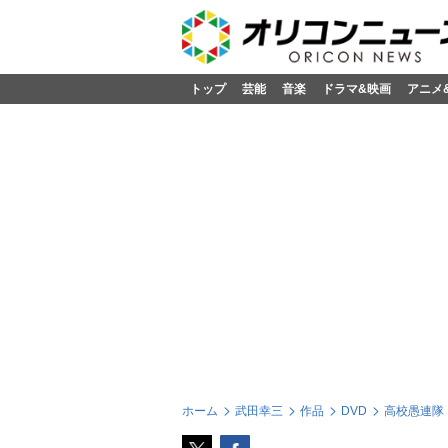
トップ
芸能
音楽
ドラマ&映画
アニメ
ホーム
武田幸三
作品
DVD
高校愚連隊