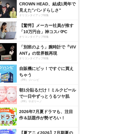
CROWN HEAD、結成1周年で
見えた”バンドらしさ”
オリコンタイアップ特集
【驚愕】メーカー社員が推す
「10万円台」神コスパPC
オリコンタイアップ特集
「別班のよう」腕時計で『VIV
ANT』の世界観再現
オリコンタイアップ特集
自販機にピッ！ですぐに買え
ちゃう
（PR）ジハンピ
朝1分貼るだけ！ミルクピール
で一日中ずっとうるツヤ肌
（PR）サボリーノ
2026年7月夏ドラマも、注目
作＆話題作が勢ぞろい！
【夏アニメ2026】7月期夏の