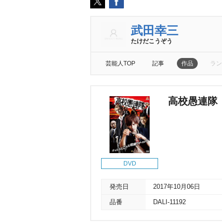
武田幸三
たけだこうぞう
芸能人TOP
記事
作品
ラン
高校愚連隊
DVD
発売日
2017年10月06日
品番
DALI-11192