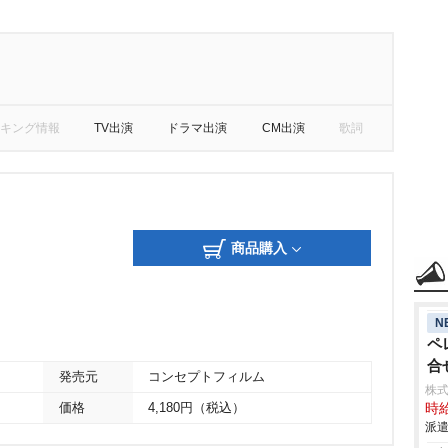
キング情報
TV出演
ドラマ出演
CM出演
歌詞
商品購入
N
ペ
合
発売元
コンセプトフィルム
株式
価格
4,180円（税込）
時給
派遣