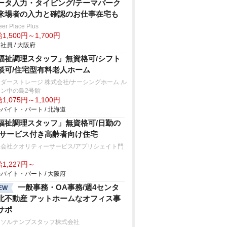
ータ入力・タイピング/テーマパーク
来場者の入力と確認のお仕事在宅も
eer Place Plus
1,500円～1,700円
社員 / 大阪府
福祉調理スタッフ」無資格可/シフト
談可/住宅型有料老人ホーム
ダーストレージ 株式会社/ナーシングホーム ル
ン中の島2号館
1,075円～1,100円
バイト・パート / 北海道
福祉調理スタッフ」無資格可/日勤の
/サービス付き高齢者向け住宅
限会社クオリティーサービス/アプリシェイト門
1,227円～
バイト・パート / 大阪府
一般事務・OA事務/週4センタ
EW
北不動産 アットホームなオフィス事
サポ
ーソルテンプスタッフ株式会社