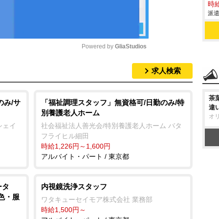
時給
派遣
Powered by 
GliaStudios
求人検索
M
u
茶
t
のみ/サ
「福祉調理スタッフ」無資格可/日勤のみ/特
違
別養護老人ホーム
e
オ
シェイ
社会福祉法人善光会/特別養護老人ホーム バタ
フライヒル細田
時給1,226円～1,600円
アルバイト・パート / 東京都
ータ
内視鏡洗浄スタッフ
髪色・服
ワタキューセイモア株式会社 業務部
時給1,500円～