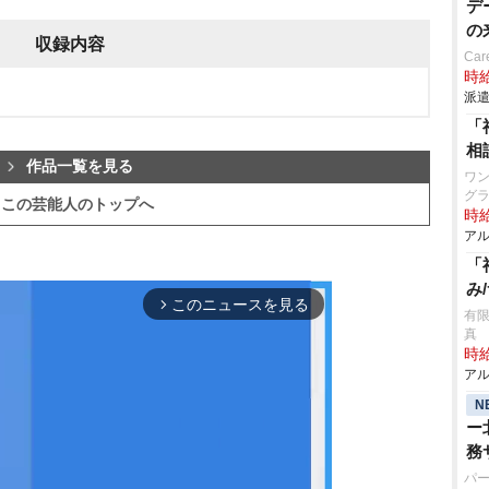
デ
の
収録内容
Car
時給
派遣
「
相
作品一覧を見る
ワン
グラ
この芸能人のトップへ
時給
アル
「
み
このニュースを見る
arrow_forward_ios
有
真
時給
アル
N
ー
務
パ