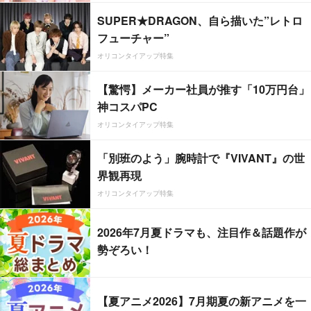
SUPER★DRAGON、自ら描いた”レトロ
フューチャー”
オリコンタイアップ特集
【驚愕】メーカー社員が推す「10万円台」
神コスパPC
オリコンタイアップ特集
「別班のよう」腕時計で『VIVANT』の世
界観再現
オリコンタイアップ特集
2026年7月夏ドラマも、注目作＆話題作が
勢ぞろい！
【夏アニメ2026】7月期夏の新アニメを一