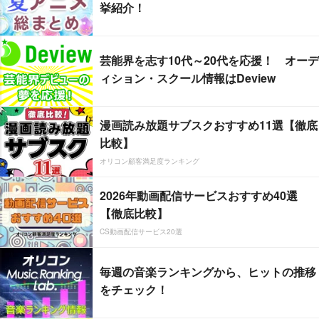
挙紹介！
芸能界を志す10代～20代を応援！ オーデ
ィション・スクール情報はDeview
漫画読み放題サブスクおすすめ11選【徹底
比較】
オリコン顧客満足度ランキング
2026年動画配信サービスおすすめ40選
【徹底比較】
CS動画配信サービス20選
毎週の音楽ランキングから、ヒットの推移
をチェック！