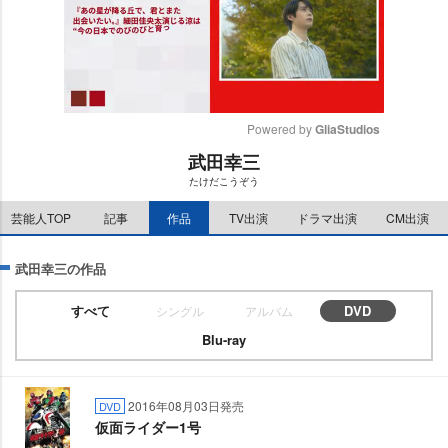
Powered by 
GliaStudios
武田幸三
M
たけだこうぞう
u
t
芸能人TOP
記事
作品
TV出演
ドラマ出演
CM出演
e
武田幸三の作品
すべて
DVD
シングル
アルバム
Blu-ray
2016年08月03日発売
DVD
仮面ライダー1号