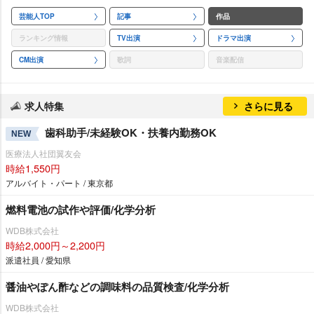
芸能人TOP
記事
作品
ランキング情報
TV出演
ドラマ出演
CM出演
歌詞
音楽配信
求人特集
さらに見る
歯科助手/未経験OK・扶養内勤務OK
NEW
医療法人社団翼友会
時給1,550円
アルバイト・パート / 東京都
燃料電池の試作や評価/化学分析
WDB株式会社
時給2,000円～2,200円
派遣社員 / 愛知県
醤油やぽん酢などの調味料の品質検査/化学分析
WDB株式会社