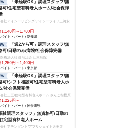
「未経験OK」調理スタッフ/無
EW
格可/住宅型有料老人ホーム/社会保障
備
式会社アイシーリビング/アイシーライフ三河安
1,140円～1,700円
バイト・パート / 愛知県
「週2から可」調理スタッフ/無
EW
格可/日勤のみ/病院/社会保障完備
医療法人社団 順江会 江東病院
1,250円～1,400円
バイト・パート / 東京都
「未経験OK」調理スタッフ/無
EW
格可/シフト相談可/住宅型有料老人ホ
ム/社会保障完備
会社三五/住宅型有料老人ホーム さんご相模原
1,225円～
バイト・パート / 神奈川県
福祉調理スタッフ」無資格可/日勤の
/住宅型有料老人ホーム
式会社アテンダント/アプリシェイト天王寺