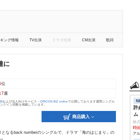
キング情報
TV出演
ドラマ出演
CM出演
歌詞
達に
6
位
17
週
N
大樹
および法人向けサービス・
ORICON BiZ online
で公開しております週間シングル
のランクイン回数を掲載しています。
許
ム
商品購入
株
時給
となるback numberのシングルで、ドラマ「海のはじまり」の
アル