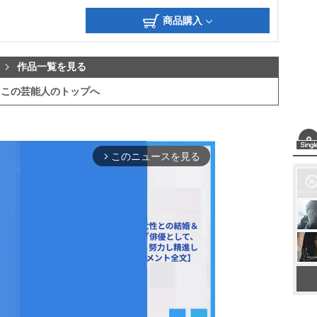
商品購入
作品一覧を見る
この芸能人のトップへ
このニュースを見る
arrow_forward_ios