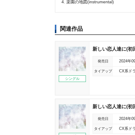
4. 楽園の地図(instrumental)
関連作品
新しい恋人達に(初回限定
発売日
2024年0
タイアップ
CX系ド
シングル
新しい恋人達に(初回
発売日
2024年0
タイアップ
CX系ド