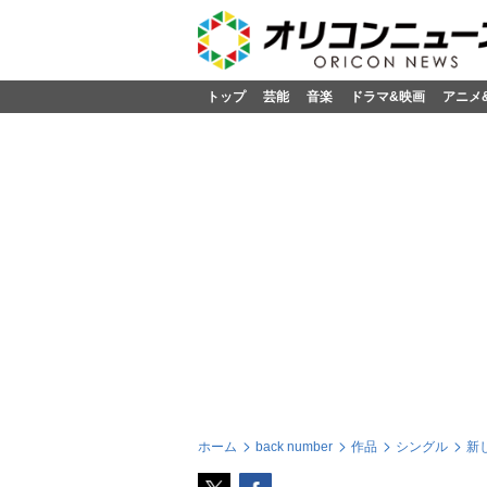
トップ
芸能
音楽
ドラマ&映画
アニメ
ホーム
back number
作品
シングル
新