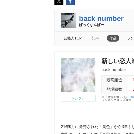
back number
ばっくなんばー
芸能人TOP
記事
作品
ラン
新しい恋人
back number
最高順位
登場回数
※「登場回数」は
you
シングル
ランキングTOP200
21年9月に発売された「黄色」から3年ぶり