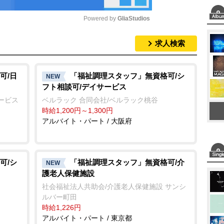
Powered by 
GliaStudios
求人検索
M
u
t
可/日
「福祉調理スタッフ」無資格可/シ
NEW
フト相談可/デイサービス
e
ービス
ベルラック 合同会社/ベルラック桃谷
時給1,200円～1,300円
アルバイト・パート / 大阪府
可/シ
「福祉調理スタッフ」無資格可/介
NEW
護老人保健施設
社会福祉法人共助会/介護老人保健施設 サンシ
ルバー町田
時給1,226円
アルバイト・パート / 東京都