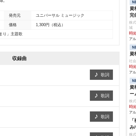
録。
N
資
完
発売元
ユニバーサル ミュージック
株
価格
1,300円（税込）
城
時給
まり」主題歌
アル
N
資
収録曲
社会
時給
アル
歌詞
N
資
ー
歌詞
株式
時給
アル
歌詞
「
み
株