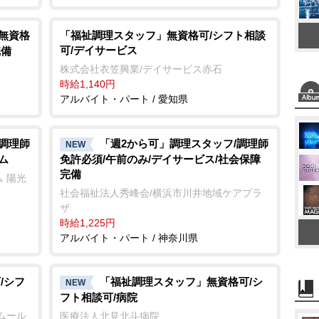
/無資格
「福祉調理スタッフ」無資格可/シフト相談
可/デイサービス
完備
株式会社衣笠興業/デイサービス赤石
時給1,140円
アルバイト・パート / 愛知県
/調理師
「週2から可」調理スタッフ/調理師
NEW
ム
免許必須/午前のみ/デイサービス/社会保障
完備
 陽光
社会福祉法人秀峰会/横浜市川井地域ケアプラ
ザ
時給1,225円
アルバイト・パート / 神奈川県
/シフ
「福祉調理スタッフ」無資格可/シ
NEW
フト相談可/病院
ムール
医療法人北見北斗病院