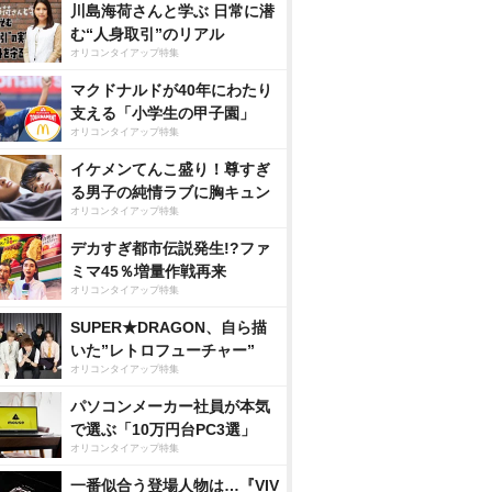
川島海荷さんと学ぶ 日常に潜
む“人身取引”のリアル
オリコンタイアップ特集
マクドナルドが40年にわたり
支える「小学生の甲子園」
オリコンタイアップ特集
イケメンてんこ盛り！尊すぎ
る男子の純情ラブに胸キュン
オリコンタイアップ特集
デカすぎ都市伝説発生!?ファ
ミマ45％増量作戦再来
オリコンタイアップ特集
SUPER★DRAGON、自ら描
いた”レトロフューチャー”
オリコンタイアップ特集
パソコンメーカー社員が本気
で選ぶ「10万円台PC3選」
オリコンタイアップ特集
一番似合う登場人物は…『VIV