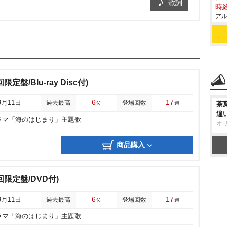
歌詞
時給
アル
盤/Blu-ray Disc付)
6
17
9月11日
過去最高
登場回数
位
週
茶
違
ラマ「海のはじまり」主題歌
オ
商品購入
限定盤/DVD付)
6
17
9月11日
過去最高
登場回数
位
週
ラマ「海のはじまり」主題歌