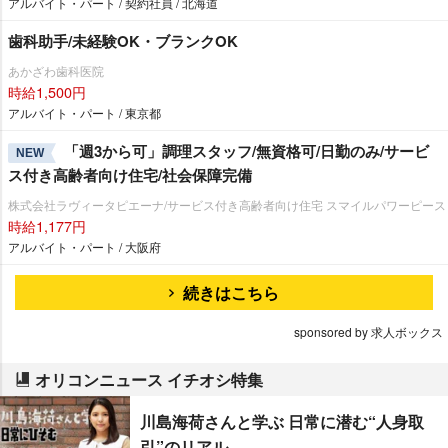
アルバイト・パート / 契約社員 / 北海道
歯科助手/未経験OK・ブランクOK
あかざわ歯科医院
時給1,500円
アルバイト・パート / 東京都
「週3から可」調理スタッフ/無資格可/日勤のみ/サービ
NEW
ス付き高齢者向け住宅/社会保障完備
株式会社ラヴィータピエーナ/サービス付き高齢者向け住宅 スマイルパワーピース
時給1,177円
アルバイト・パート / 大阪府
続きはこちら
sponsored by 求人ボックス
オリコンニュース イチオシ特集
川島海荷さんと学ぶ 日常に潜む“人身取
引”のリアル