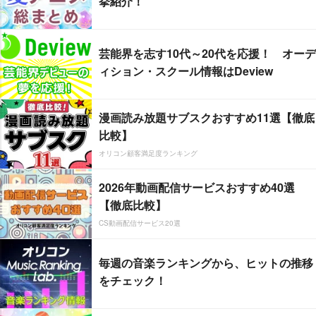
挙紹介！
芸能界を志す10代～20代を応援！ オーデ
ィション・スクール情報はDeview
漫画読み放題サブスクおすすめ11選【徹底
比較】
オリコン顧客満足度ランキング
2026年動画配信サービスおすすめ40選
【徹底比較】
CS動画配信サービス20選
毎週の音楽ランキングから、ヒットの推移
をチェック！