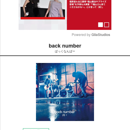
Powered by 
GliaStudios
back number
M
ばっくなんばー
u
t
e