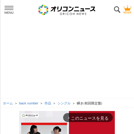
ホーム
back number
作品
シングル
瞬き(初回限定盤)
このニュースを見る
arrow_forward_ios