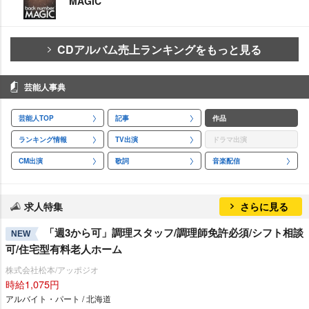
MAGIC
CDアルバム売上ランキングをもっと見る
芸能人事典
芸能人TOP
記事
作品
ランキング情報
TV出演
ドラマ出演
CM出演
歌詞
音楽配信
求人特集
さらに見る
「週3から可」調理スタッフ/調理師免許必須/シフト相談
NEW
可/住宅型有料老人ホーム
株式会社松本/アッポジオ
時給1,075円
アルバイト・パート / 北海道