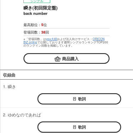
シングル
瞬き(初回限定盤)
back number
最高順位：
5
位
登場回数：
38
回
※「登場回数」は
you大樹
および法人向けサービス・
ORICON
BiZ online
で公開しております週間シングルランキングTOP200
のランクイン回数を掲載しています。
商品購入
収録曲
1. 瞬き
歌詞
2. ゆめなのであれば
歌詞