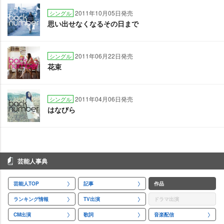
2011年10月05日発売
シングル
思い出せなくなるその日まで
2011年06月22日発売
シングル
花束
2011年04月06日発売
シングル
はなびら
芸能人事典
芸能人TOP
記事
作品
ランキング情報
TV出演
ドラマ出演
CM出演
歌詞
音楽配信