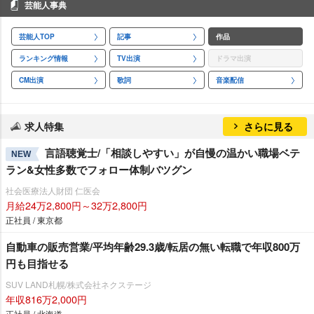
芸能人事典
芸能人TOP
記事
作品
ランキング情報
TV出演
ドラマ出演
CM出演
歌詞
音楽配信
求人特集
さらに見る
言語聴覚士/「相談しやすい」が自慢の温かい職場ベテ
NEW
ラン&女性多数でフォロー体制バツグン
社会医療法人財団 仁医会
月給24万2,800円～32万2,800円
正社員 / 東京都
自動車の販売営業/平均年齢29.3歳/転居の無い転職で年収800万
円も目指せる
SUV LAND札幌/株式会社ネクステージ
年収816万2,000円
正社員 / 北海道