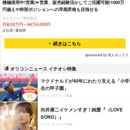
積極採用中!営業/⏩️営業、販売経験活かしてご活躍可能!1000万
円越えや幹部ポジションへの早期昇格も目指せる
ネクステージ豊田東店
月給32万円～64万4,000円
正社員 / 愛知県
続きはこちら
sponsored by 求人ボックス
オリコンニュース イチオシ特集
マクドナルドが40年にわたり支える「小学
生の甲子園」
オリコンタイアップ特集
向井康二イケメンすぎ！純愛『（LOVE
SONG）』
オリコンタイアップ特集