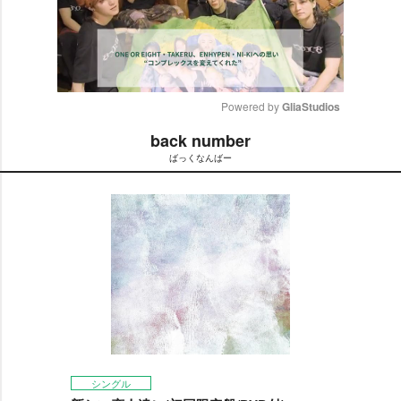
Powered by 
GliaStudios
back number
M
ばっくなんばー
u
t
e
シングル