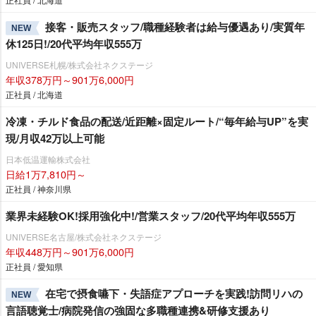
接客・販売スタッフ/職種経験者は給与優遇あり/実質年
NEW
休125日!/20代平均年収555万
UNIVERSE札幌/株式会社ネクステージ
年収378万円～901万6,000円
正社員 / 北海道
冷凍・チルド食品の配送/近距離×固定ルート/“毎年給与UP”を実
現/月収42万以上可能
日本低温運輸株式会社
日給1万7,810円～
正社員 / 神奈川県
業界未経験OK!採用強化中!/営業スタッフ/20代平均年収555万
UNIVERSE名古屋/株式会社ネクステージ
年収448万円～901万6,000円
正社員 / 愛知県
在宅で摂食嚥下・失語症アプローチを実践!訪問リハの
NEW
言語聴覚士/病院発信の強固な多職種連携&研修支援あり