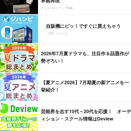
界観再現
オリコンタイアップ特集
自販機にピッ！ですぐに買えちゃう
（PR）ジハンピ
2026年7月夏ドラマも、注目作＆話題作が
勢ぞろい！
【夏アニメ2026】7月期夏の新アニメを一
挙紹介！
芸能界を志す10代～20代を応援！ オーデ
ィション・スクール情報はDeview