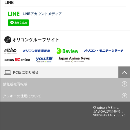
LINE
LINEアカウントメディア
PC版に切り替え
禁無断複写転載
クッキーの使用について
© oricon ME inc.
JASRAC許諾番号：
9009642140Y38026