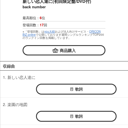
新しい恋人達に(初回限定盤/DVD付)
back number
最高順位：
6
位
登場回数：
17
回
※「登場回数」は
you大樹
および法人向けサービス・
ORICON
BiZ online
で公開しております週間シングルランキングTOP200
のランクイン回数を掲載しています。
商品購入
収録曲
1. 新しい恋人達に
歌詞
2. 楽園の地図
歌詞