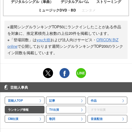
デジタルシングル（単曲）
デジタルアルバム
ストリーミング
ミュージックDVD・BD
エンタメ
※週間シングルランキングTOP50にランクインしたことがある作品
を対象に、推定累積売上枚数の上位20件を掲載しています。
※「登場回数」は
you大樹
および法人向けサービス・
ORICON BiZ
online
で公開しております週間シングルランキングTOP200のランク
イン回数を掲載しています。
芸能人事典
芸能人TOP
記事
作品
ランキング情報
TV出演
ドラマ出演
CM出演
歌詞
音楽配信