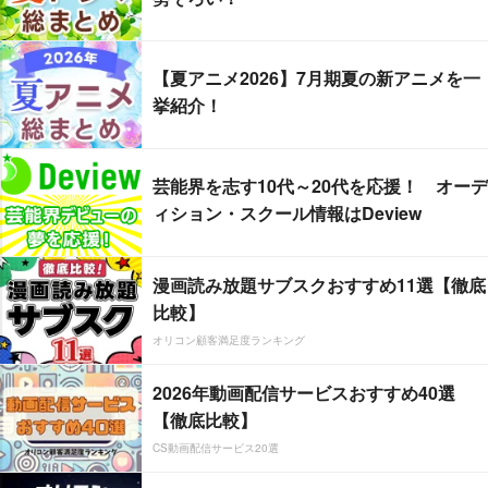
【夏アニメ2026】7月期夏の新アニメを一
挙紹介！
芸能界を志す10代～20代を応援！ オーデ
ィション・スクール情報はDeview
漫画読み放題サブスクおすすめ11選【徹底
比較】
オリコン顧客満足度ランキング
2026年動画配信サービスおすすめ40選
【徹底比較】
CS動画配信サービス20選