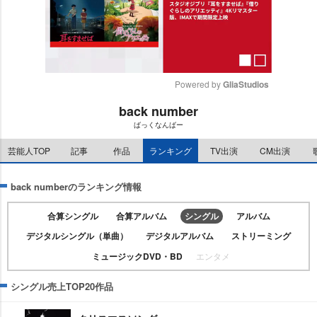
Powered by 
GliaStudios
back number
M
ばっくなんばー
u
t
芸能人TOP
記事
作品
ランキング
TV出演
CM出演
e
back numberのランキング情報
合算シングル
合算アルバム
シングル
アルバム
デジタルシングル（単曲）
デジタルアルバム
ストリーミング
ミュージックDVD・BD
エンタメ
シングル売上TOP20作品