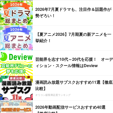
2026年7月夏ドラマも、注目作＆話題作が
勢ぞろい！
【夏アニメ2026】7月期夏の新アニメを一
挙紹介！
芸能界を志す10代～20代を応援！ オーデ
ィション・スクール情報はDeview
漫画読み放題サブスクおすすめ11選【徹底
比較】
オリコン顧客満足度ランキング
2026年動画配信サービスおすすめ40選