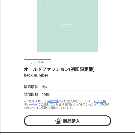
シングル
オールドファッション(初回限定盤)
back number
最高順位：
4
位
登場回数：
15
回
※「登場回数」は
you大樹
および法人向けサービス・
ORICON
BiZ online
で公開しております週間シングルランキングTOP200
のランクイン回数を掲載しています。
商品購入