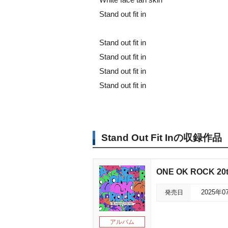
Stand out fit in
Stand out fit in
Stand out fit in
Stand out fit in
Stand out fit in
Stand Out Fit Inの収録作品
ONE OK ROCK 20th
発売日
2025年0
アルバム