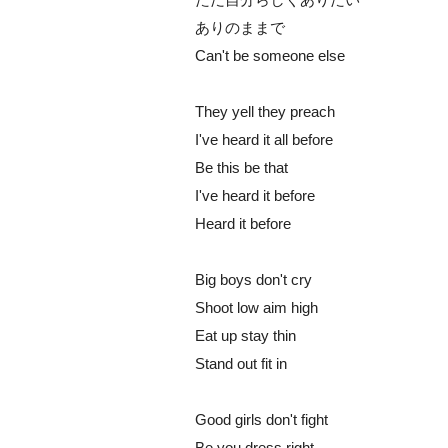
ありのままで
Can't be someone else
They yell they preach
I've heard it all before
Be this be that
I've heard it before
Heard it before
Big boys don't cry
Shoot low aim high
Eat up stay thin
Stand out fit in
Good girls don't fight
Be you dress right