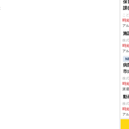
保
t
課
こ
時給
アル
施
株
時給
アル
N
病
市
株
時給
派遣
動
株式
時給
アル