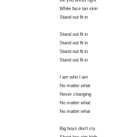
White face tan skin
Stand out fit in
Stand out fit in
Stand out fit in
Stand out fit in
Stand out fit in
I am who I am
No matter what
Never changing
No matter what
No matter what
Big boys don't cry
Shoot low aim high