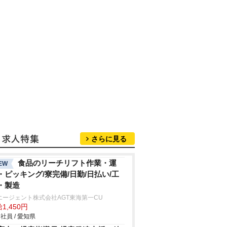
さらに見る
食品のリーチリフト作業・運
EW
・ピッキング/寮完備/日勤/日払い/工
・製造
エージェント株式会社AGT東海第一CU
1,450円
社員 / 愛知県