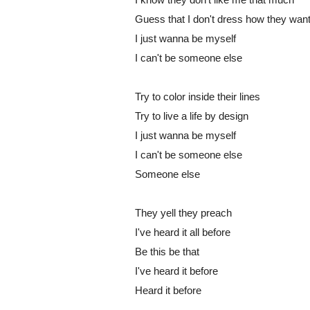
Guess that I don't dress how they wan
I just wanna be myself
I can't be someone else
Try to color inside their lines
Try to live a life by design
I just wanna be myself
I can't be someone else
Someone else
They yell they preach
I've heard it all before
Be this be that
I've heard it before
Heard it before