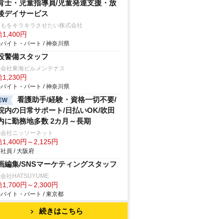
育士・児童指導員/児童発達支援・放
後デイサービス
どもをキラキラさせたい株式会社
1,400円
バイト・パート / 神奈川県
設警備スタッフ
式会社東海ビルメンテナス
1,230円
バイト・パート / 神奈川県
看護助手/経験・資格一切不要/
EW
院内の日常サポート/日払いOK/吹田
内に勤務地多数 2カ月～長期
式会社ニッソーネット
1,400円～2,125円
社員 / 大阪府
画編集/SNSマーケティングスタッフ
会社HATSUYUME
1,700円～2,300円
バイト・パート / 東京都
続きはこちら