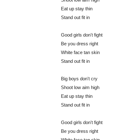
Eat up stay thin
Stand out fit in
Good girls don't fight
Be you dress right
White face tan skin
Stand out fit in
Big boys don't cry
Shoot low aim high
Eat up stay thin
Stand out fit in
Good girls don't fight
Be you dress right
White face tan skin