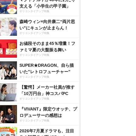
支える「小学生の甲子園」
オリコンタイアップ特集
森崎ウィン×向井康二“両片思
い”にキュンが止まらん！
オリコンタイアップ特集
お値段そのまま45％増量！フ
ァミマ夏の大盤振る舞い
オリコンタイアップ特集
SUPER★DRAGON、自ら描
いた”レトロフューチャー”
オリコンタイアップ特集
【驚愕】メーカー社員が推す
「10万円台」神コスパPC
オリコンタイアップ特集
『VIVANT』限定ウオッチ、プ
ロデューサーの感想は
オリコンタイアップ特集
2026年7月夏ドラマも、注目