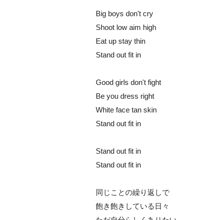
Big boys don't cry
Shoot low aim high
Eat up stay thin
Stand out fit in
Good girls don't fight
Be you dress right
White face tan skin
Stand out fit in
Stand out fit in
Stand out fit in
同じことの繰り返しで
飽き飽きしている日々
ただ自分らしくありたい