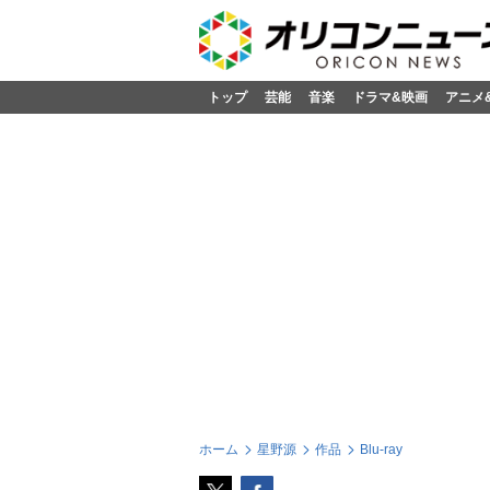
トップ
芸能
音楽
ドラマ&映画
アニメ
ホーム
星野源
作品
Blu-ray