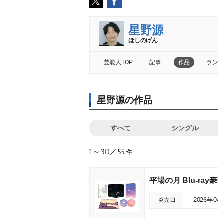
星野源
ほしのげん
芸能人TOP
記事
作品
ラン
星野源の作品
すべて
シングル
1～30／55
件
平場の月 Blu-ray
発売日
2026年