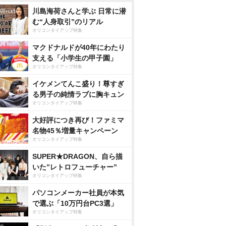
川島海荷さんと学ぶ 日常に潜
む“人身取引”のリアル
オリコンタイアップ特集
マクドナルドが40年にわたり
支える「小学生の甲子園」
オリコンタイアップ特集
イケメンてんこ盛り！尊すぎ
る男子の純情ラブに胸キュン
オリコンタイアップ特集
大好評につき再び！ファミマ
名物45％増量キャンペーン
オリコンタイアップ特集
SUPER★DRAGON、自ら描
いた”レトロフューチャー”
オリコンタイアップ特集
パソコンメーカー社員が本気
で選ぶ「10万円台PC3選」
オリコンタイアップ特集