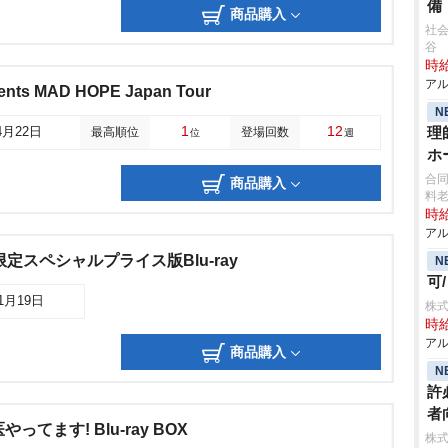
備
商品購入
社会
谷
時給
アル
ents MAD HOPE Japan Tour
N
1
12
理
4月22日
最高順位
登場回数
位
週
ホ
合
商品購入
料老
時給
アル
定スペシャルプライス版Blu-ray
N
可
11月19日
株
時給
アル
商品購入
N
許
者
てます! Blu-ray BOX
株