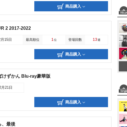
商品購入
R 2 2017-2022
1
13
2月15日
最高順位
登場回数
位
週
商品購入
ずかん Blu-ray豪華版
12月21日
商品購入
ら、最後