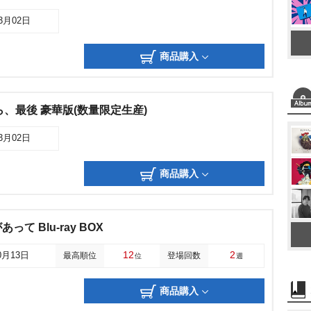
03月02日
商品購入
ら、最後 豪華版(数量限定生産)
03月02日
商品購入
て Blu-ray BOX
12
2
0月13日
最高順位
登場回数
位
週
商品購入