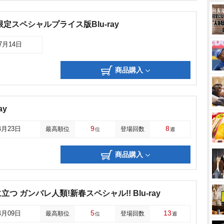
定スペシャルプライス版Blu-ray
07月14日
商品購入
ay
9
8
4月23日
最高順位
登場回数
位
週
商品購入
つ ガンバレ人類!新春スペシャル!! Blu-ray
5
13
4月09日
最高順位
登場回数
位
週