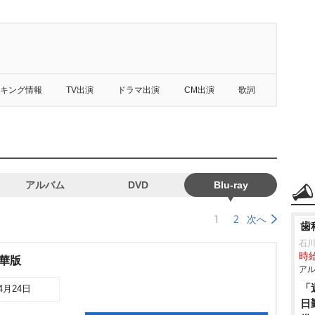
キング情報
TV出演
ドラマ出演
CM出演
歌詞
アルバム
DVD
Blu-ray
1
2
次へ
歯
石
時給
豪華版
アル
「
04月24日
日