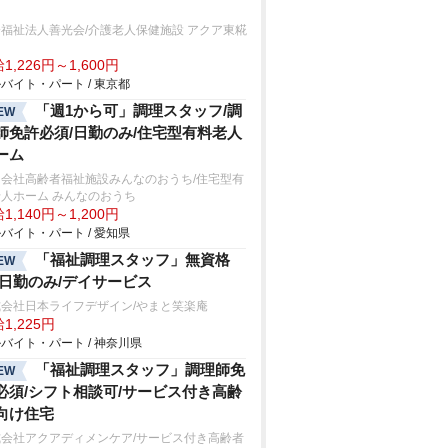
福祉法人善光会/介護老人保健施設 アクア東糀
1,226円～1,600円
バイト・パート / 東京都
「週1から可」調理スタッフ/調
EW
師免許必須/日勤のみ/住宅型有料老人
ーム
同会社高齢者福祉施設みんなのおうち/住宅型有
人ホーム みんなのおうち
1,140円～1,200円
バイト・パート / 愛知県
「福祉調理スタッフ」無資格
EW
/日勤のみ/デイサービス
式会社日本ライフデザイン/やまと笑楽庵
1,225円
バイト・パート / 神奈川県
「福祉調理スタッフ」調理師免
EW
必須/シフト相談可/サービス付き高齢
向け住宅
式会社アクアディメンケア/サービス付き高齢者