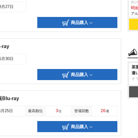
向け
08月27日
時給
アル
商品購入
ray
05月30日
茶
違
商品購入
オ
lu-ray
3
26
4月25日
最高順位
登場回数
位
週
商品購入