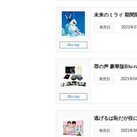
未来のミライ 期間限
発売日
2021年
Blu-ray
罪の声 豪華版Blu-r
発売日
2021年0
Blu-ray
逃げるは恥だが役に立
発売日
2021年0