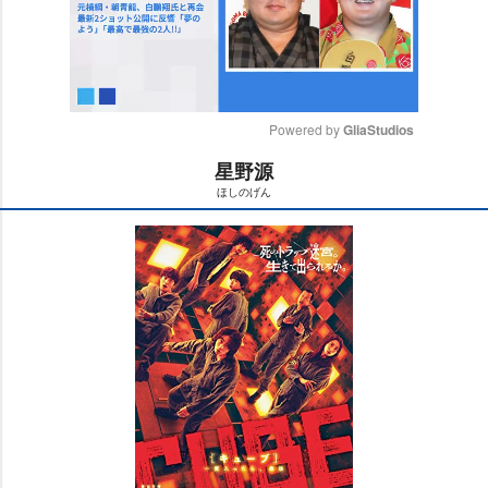
Powered by 
GliaStudios
星野源
M
ほしのげん
u
t
e