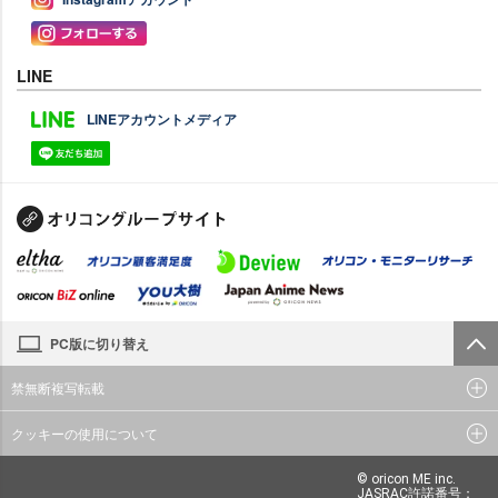
LINE
LINEアカウントメディア
PC版に切り替え
禁無断複写転載
クッキーの使用について
© oricon ME inc.
JASRAC許諾番号：