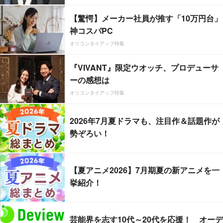
【驚愕】メーカー社員が推す「10万円台」
神コスパPC
オリコンタイアップ特集
『VIVANT』限定ウオッチ、プロデューサ
ーの感想は
オリコンタイアップ特集
2026年7月夏ドラマも、注目作＆話題作が
勢ぞろい！
【夏アニメ2026】7月期夏の新アニメを一
挙紹介！
芸能界を志す10代～20代を応援！ オーデ