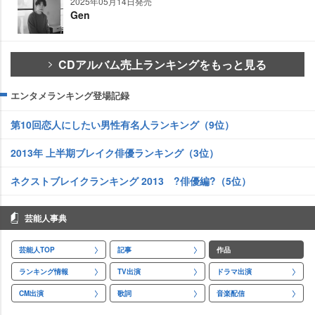
2025年05月14日発売
Gen
CDアルバム売上ランキングをもっと見る
エンタメランキング登場記録
第10回恋人にしたい男性有名人ランキング（9位）
2013年 上半期ブレイク俳優ランキング（3位）
ネクストブレイクランキング 2013 ?俳優編?（5位）
芸能人事典
芸能人TOP
記事
作品
ランキング情報
TV出演
ドラマ出演
CM出演
歌詞
音楽配信