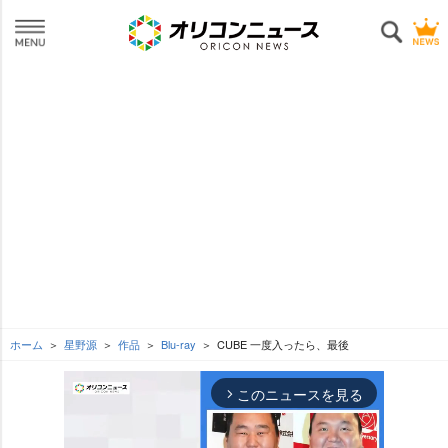
ホーム
星野源
作品
Blu-ray
CUBE 一度入ったら、最後
このニュースを見る
arrow_forward_ios