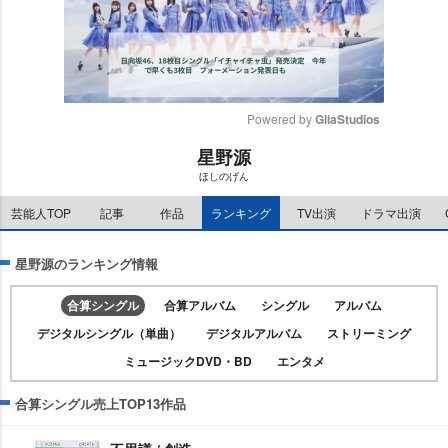
Powered by 
GliaStudios
星野源
M
ほしのげん
u
t
芸能人TOP
記事
作品
ランキング
TV出演
ドラマ出演
e
星野源のランキング情報
合算シングル
合算アルバム
シングル
アルバム
デジタルシングル（単曲）
デジタルアルバム
ストリーミング
ミュージックDVD・BD
エンタメ
合算シングル売上TOP13作品