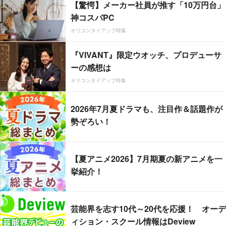
【驚愕】メーカー社員が推す「10万円台」
神コスパPC
オリコンタイアップ特集
『VIVANT』限定ウオッチ、プロデューサ
ーの感想は
オリコンタイアップ特集
2026年7月夏ドラマも、注目作＆話題作が
勢ぞろい！
【夏アニメ2026】7月期夏の新アニメを一
挙紹介！
芸能界を志す10代～20代を応援！ オーデ
ィション・スクール情報はDeview