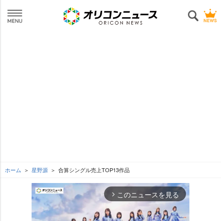
ホーム
星野源
合算シングル売上TOP13作品
このニュースを見る
arrow_forward_ios