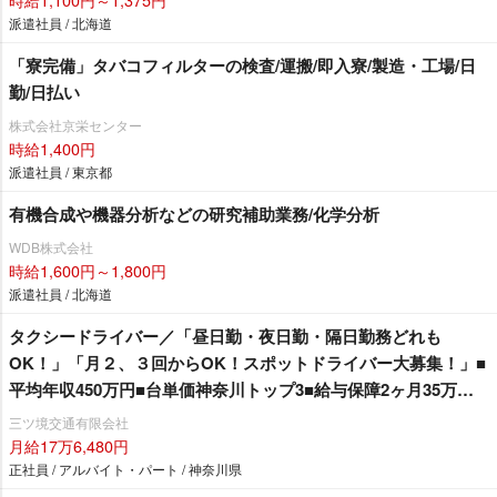
派遣社員 / 北海道
「寮完備」タバコフィルターの検査/運搬/即入寮/製造・工場/日
勤/日払い
株式会社京栄センター
時給1,400円
派遣社員 / 東京都
有機合成や機器分析などの研究補助業務/化学分析
WDB株式会社
時給1,600円～1,800円
派遣社員 / 北海道
タクシードライバー／「昼日勤・夜日勤・隔日勤務どれも
OK！」「月２、３回からOK！スポットドライバー大募集！」■
平均年収450万円■台単価神奈川トップ3■給与保障2ヶ月35万円■
高収入のヒケツは都内と違う「リピーターの多さ」「安定した
三ツ境交通有限会社
営業」ができるから！
月給17万6,480円
正社員 / アルバイト・パート / 神奈川県