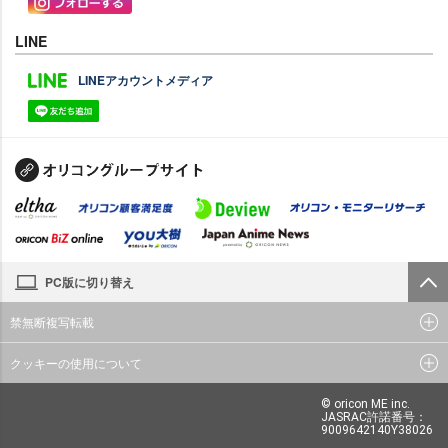
LINE
LINEアカウントメディア
PC版に切り替え
禁無断複写転載
クッキーの使用について
© oricon ME inc.
JASRAC許諾番号：
9009642140Y38026