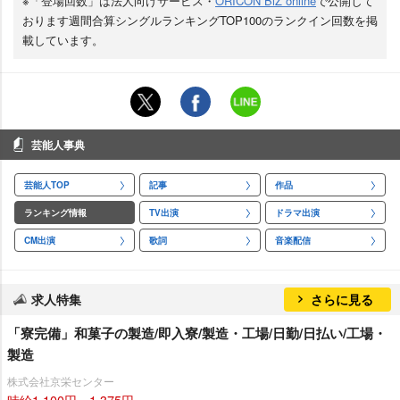
※「登場回数」は法人向けサービス・
ORICON BiZ online
で公開して
おります週間合算シングルランキングTOP100のランクイン回数を掲
載しています。
芸能人事典
芸能人TOP
記事
作品
ランキング情報
TV出演
ドラマ出演
CM出演
歌詞
音楽配信
求人特集
さらに見る
「寮完備」和菓子の製造/即入寮/製造・工場/日勤/日払い/工場・
製造
株式会社京栄センター
時給1,100円～1,375円