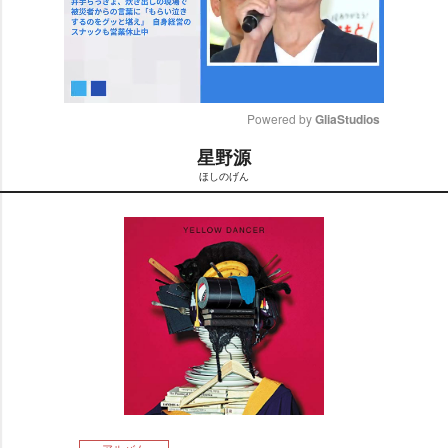
Powered by 
GliaStudios
星野源
M
ほしのげん
u
t
e
アルバム