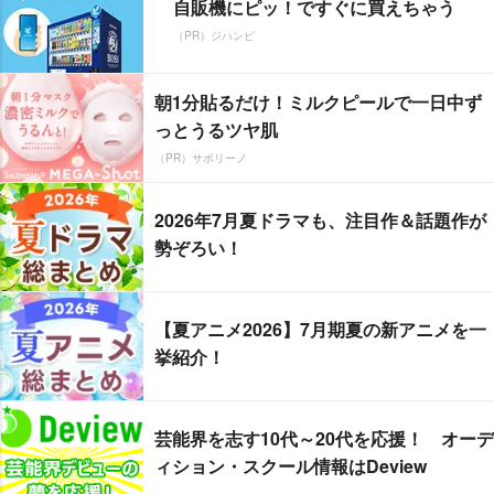
自販機にピッ！ですぐに買えちゃう
（PR）ジハンピ
朝1分貼るだけ！ミルクピールで一日中ず
っとうるツヤ肌
（PR）サボリーノ
2026年7月夏ドラマも、注目作＆話題作が
勢ぞろい！
【夏アニメ2026】7月期夏の新アニメを一
挙紹介！
芸能界を志す10代～20代を応援！ オーデ
ィション・スクール情報はDeview