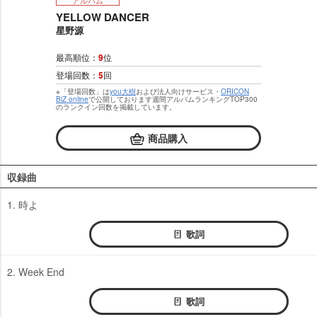
YELLOW DANCER
星野源
最高順位：
9
位
登場回数：
5
回
※「登場回数」は
you大樹
および法人向けサービス・
ORICON
BiZ online
で公開しております週間アルバムランキングTOP300
のランクイン回数を掲載しています。
商品購入
収録曲
1. 時よ
歌詞
2. Week End
歌詞