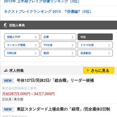
2013年 上半期ブレイク俳優ランキング（3位）
ネクストブレイクランキング 2013 ?俳優編?（5位）
芸能人事典
芸能人TOP
記事
作品
ランキング情報
TV出演
ドラマ出演
CM出演
歌詞
音楽配信
求人特集
さらに見る
年休127日/完休2日/「総合職」リーダー候補
NEW
株式会社西原衛生工業所
月給28万5,000円～34万7,000円
正社員 / 東京都
東証スタンダード上場企業の「経理」/完全週休2日制
NEW
原田工業株式会社