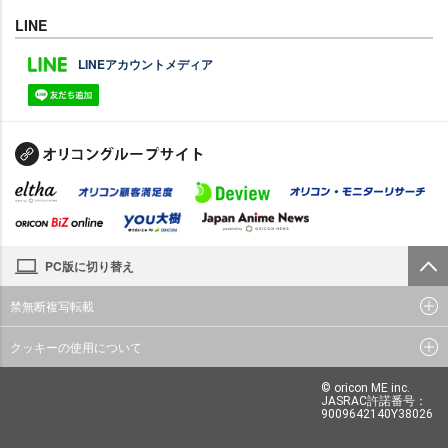
LINE
LINEアカウントメディア
PC版に切り替え
禁無断複写転載
クッキーの使用について
© oricon ME inc.
JASRAC許諾番号：
9009642140Y38026