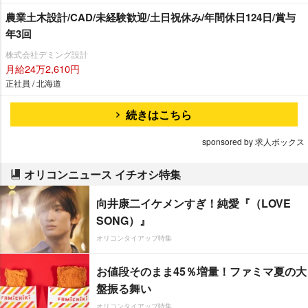
農業土木設計/CAD/未経験歓迎/土日祝休み/年間休日124日/賞与
年3回
株式会社デミング設計
月給24万2,610円
正社員 / 北海道
続きはこちら
sponsored by 求人ボックス
オリコンニュース イチオシ特集
向井康二イケメンすぎ！純愛『（LOVE
SONG）』
オリコンタイアップ特集
お値段そのまま45％増量！ファミマ夏の大
盤振る舞い
オリコンタイアップ特集