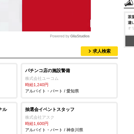
茶
違
オ
Powered by 
GliaStudios
求人検索
M
u
t
パチンコ店の施設警備
e
株式会社ユーコム
時給1,240円
アルバイト・パート / 愛知県
ナル
抽選会イベントスタッフ
株式会社アスク
時給1,600円
アルバイト・パート / 神奈川県