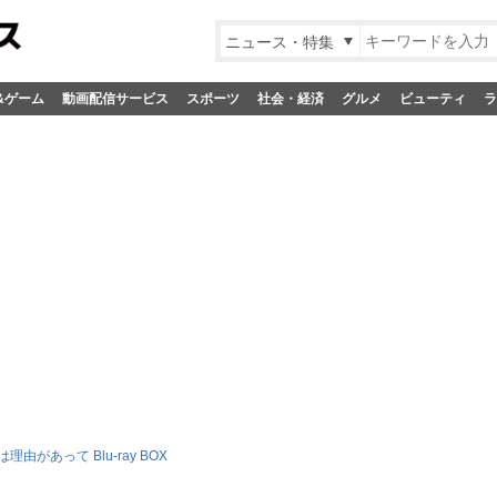
ニュース・特集
&ゲーム
動画配信サービス
スポーツ
社会・経済
グルメ
ビューティ
ラ
由があって Blu-ray BOX