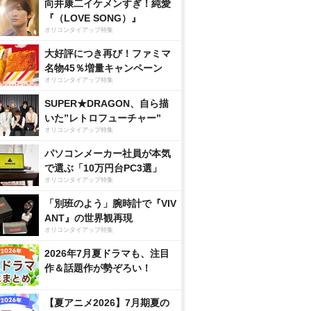
向井康二イケメンすぎ！純愛
『（LOVE SONG）』
オリコンタイアップ特集
大好評につき再び！ファミマ
名物45％増量キャンペーン
オリコンタイアップ特集
SUPER★DRAGON、自ら描
いた”レトロフューチャー”
オリコンタイアップ特集
パソコンメーカー社員が本気
で選ぶ「10万円台PC3選」
オリコンタイアップ特集
「別班のよう」腕時計で『VIV
ANT』の世界観再現
オリコンタイアップ特集
2026年7月夏ドラマも、注目
作＆話題作が勢ぞろい！
【夏アニメ2026】7月期夏の