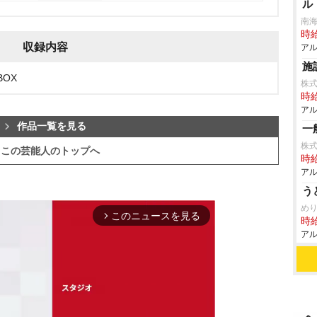
ル
南
時給
収録内容
アル
施
BOX
株
時給
アル
作品一覧を見る
一
株式
この芸能人のトップへ
時給
アル
う
めり
このニュースを見る
arrow_forward_ios
時給
アル