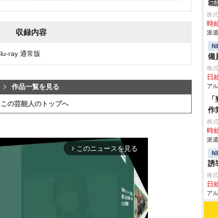
箱
株
時給
収録内容
派遣
N
Blu-ray 通常版
備
株式
日給
アル
作品一覧を見る
「
この芸能人のトップへ
作
株
時給
派遣
このニュースを見る
arrow_forward_ios
N
誘
株式
日給
アル