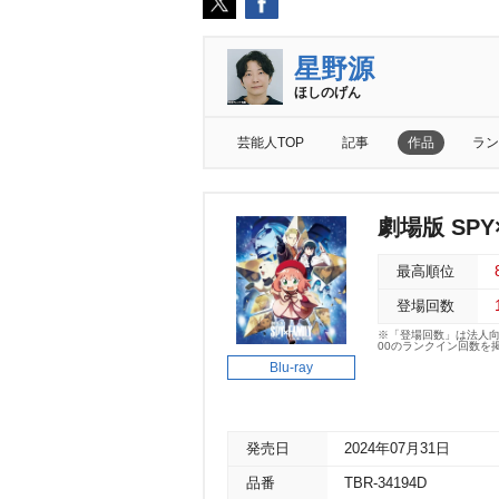
星野源
ほしのげん
芸能人TOP
記事
作品
ラン
劇場版 SPY×
最高順位
登場回数
※「登場回数」は法人
00のランクイン回数を
Blu-ray
発売日
2024年07月31日
品番
TBR-34194D