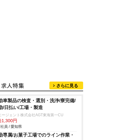
さらに見る
動車製品の検査・選別・洗浄/寮完備/
勤/日払い/工場・製造
エージェント株式会社AGT東海第一CU
1,300円
社員 / 愛知県
勤専属/お菓子工場でのライン作業・