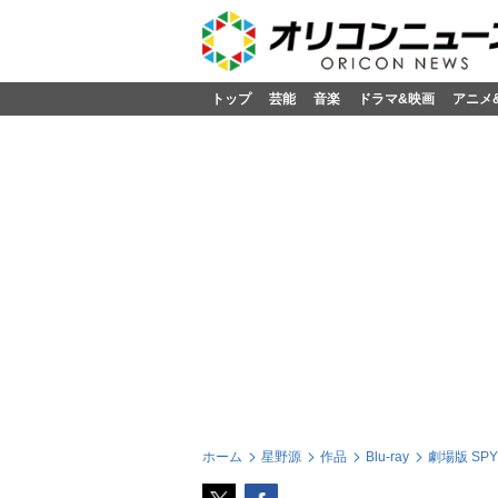
トップ
芸能
音楽
ドラマ&映画
アニメ
ホーム
星野源
作品
Blu-ray
劇場版 SPY×