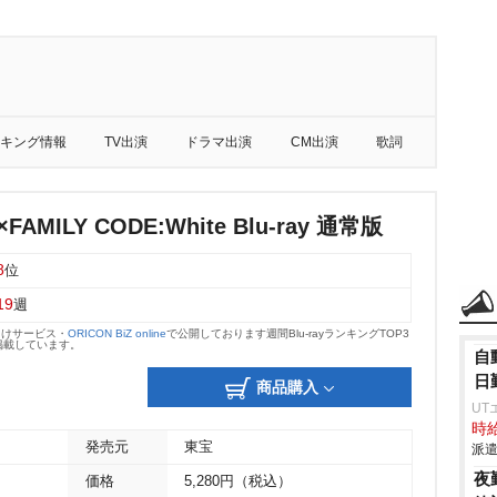
キング情報
TV出演
ドラマ出演
CM出演
歌詞
FAMILY CODE:White Blu-ray 通常版
8
位
19
週
向けサービス・
ORICON BiZ online
で公開しております週間Blu-rayランキングTOP3
掲載しています。
自
日
商品購入
UT
時給
発売元
東宝
派遣
夜
価格
5,280円（税込）