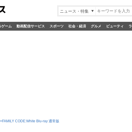
ニュース・特集
&ゲーム
動画配信サービス
スポーツ
社会・経済
グルメ
ビューティ
ラ
FAMILY CODE:White Blu-ray 通常版