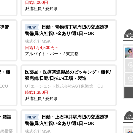
日給8,000円
派遣社員 / 愛知県
導警
日勤・青物横丁駅周辺の交通誘導
NEW
警備員/入社祝い金あり/週1日～OK
株式会社MSK
日給1万4,500円～
アルバイト・パート / 東京都
査・梱
医薬品・医療関連製品のピッキング・梱包/
寮完備/日勤/日払い/工場・製造
二CU
UTエージェント株式会社AGT東海第一CU
時給1,350円
派遣社員 / 愛知県
・箱詰
日勤・上石神井駅周辺の交通誘導
NEW
警備員/入社祝い金あり/週1日～OK
業統括部
株式会社MSK