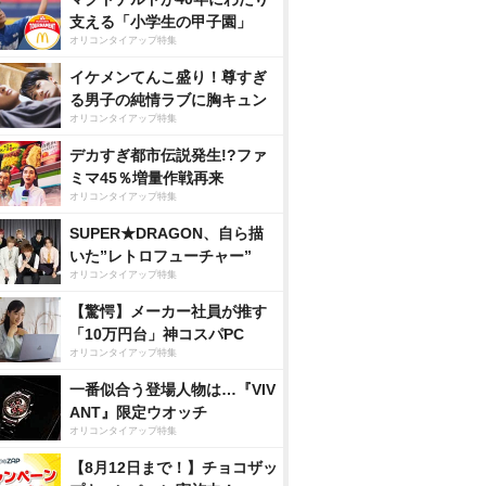
支える「小学生の甲子園」
オリコンタイアップ特集
イケメンてんこ盛り！尊すぎ
る男子の純情ラブに胸キュン
オリコンタイアップ特集
デカすぎ都市伝説発生!?ファ
ミマ45％増量作戦再来
オリコンタイアップ特集
SUPER★DRAGON、自ら描
いた”レトロフューチャー”
オリコンタイアップ特集
【驚愕】メーカー社員が推す
「10万円台」神コスパPC
オリコンタイアップ特集
一番似合う登場人物は…『VIV
ANT』限定ウオッチ
オリコンタイアップ特集
【8月12日まで！】チョコザッ