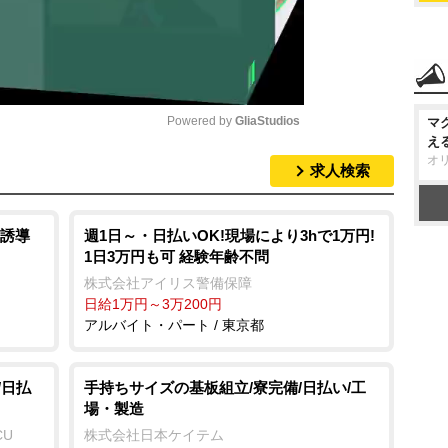
Powered by 
GliaStudios
マ
え
オ
求人検索
M
u
t
誘導
週1日～・日払いOK!現場により3hで1万円!
1日3万円も可 経験年齢不問
e
株式会社アイリス警備保障
日給1万円～3万200円
アルバイト・パート / 東京都
/日払
手持ちサイズの基板組立/寮完備/日払い/工
場・製造
CU
株式会社日本ケイテム