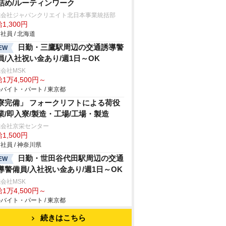
詰め/ルーティンワーク
式会社ジャパンクリエイト北日本事業統括部
1,300円
社員 / 北海道
日勤・三鷹駅周辺の交通誘導警
EW
員/入社祝い金あり/週1日～OK
会社MSK
1万4,500円～
バイト・パート / 東京都
寮完備」 フォークリフトによる荷役
業/即入寮/製造・工場/工場・製造
式会社京栄センター
1,500円
社員 / 神奈川県
日勤・世田谷代田駅周辺の交通
EW
導警備員/入社祝い金あり/週1日～OK
会社MSK
1万4,500円～
バイト・パート / 東京都
続きはこちら