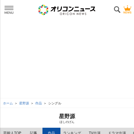
ホーム
星野源
作品
シングル
星野源
ほしのげん
芸能人TOP
記事
作品
ランキング
TV出演
ドラマ出演