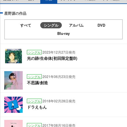
星野源の作品
すべて
シングル
アルバム
DVD
Blu-ray
2023年12月27日発売
シングル
光の跡/生命体(初回限定盤B)
2021年06月23日発売
シングル
不思議/創造
2018年02月28日発売
シングル
ドラえもん
2017年08月16日発売
シングル