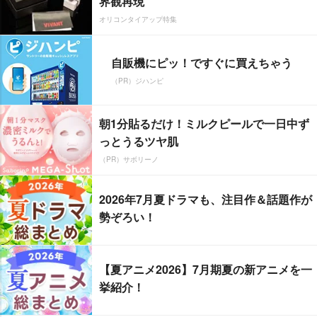
界観再現
オリコンタイアップ特集
自販機にピッ！ですぐに買えちゃう
（PR）ジハンピ
朝1分貼るだけ！ミルクピールで一日中ず
っとうるツヤ肌
（PR）サボリーノ
2026年7月夏ドラマも、注目作＆話題作が
勢ぞろい！
【夏アニメ2026】7月期夏の新アニメを一
挙紹介！