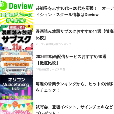
芸能界を志す10代～20代を応援！ オーデ
ィション・スクール情報はDeview
漫画読み放題サブスクおすすめ11選【徹底
比較】
オリコン顧客満足度ランキング
2026年動画配信サービスおすすめ40選
【徹底比較】
CS動画配信サービス20選
毎週の音楽ランキングから、ヒットの推移
をチェック！
試写会、登壇イベント、サインチェキなど
プレゼント！