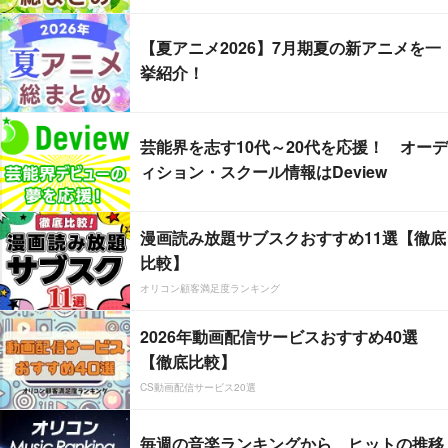
【夏アニメ2026】7月期夏の新アニメを一
挙紹介！
芸能界を志す10代～20代を応援！ オーデ
ィション・スクール情報はDeview
漫画読み放題サブスクおすすめ11選【徹底
比較】
オリコン顧客満足度ランキング
2026年動画配信サービスおすすめ40選
【徹底比較】
CS動画配信サービス20選
毎週の音楽ランキングから、ヒットの推移