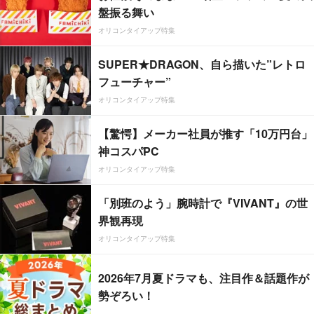
盤振る舞い
オリコンタイアップ特集
SUPER★DRAGON、自ら描いた”レトロ
フューチャー”
オリコンタイアップ特集
【驚愕】メーカー社員が推す「10万円台」
神コスパPC
オリコンタイアップ特集
「別班のよう」腕時計で『VIVANT』の世
界観再現
オリコンタイアップ特集
2026年7月夏ドラマも、注目作＆話題作が
勢ぞろい！