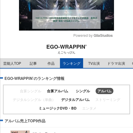
Powered by 
GliaStudios
EGO-WRAPPIN’
M
えごらっぴん
u
t
芸能人TOP
記事
作品
ランキング
TV出演
ドラマ出演
e
EGO-WRAPPIN’のランキング情報
合算シングル
合算アルバム
シングル
アルバム
デジタルシングル（単曲）
デジタルアルバム
ストリーミング
ミュージックDVD・BD
エンタメ
アルバム売上TOP9作品