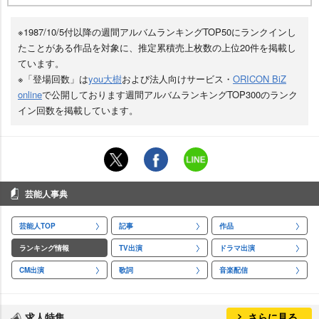
※1987/10/5付以降の週間アルバムランキングTOP50にランクインし
たことがある作品を対象に、推定累積売上枚数の上位20件を掲載し
ています。
※「登場回数」は
you大樹
および法人向けサービス・
ORICON BiZ
online
で公開しております週間アルバムランキングTOP300のランク
イン回数を掲載しています。
芸能人事典
芸能人TOP
記事
作品
ランキング情報
TV出演
ドラマ出演
CM出演
歌詞
音楽配信
求人特集
さらに見る