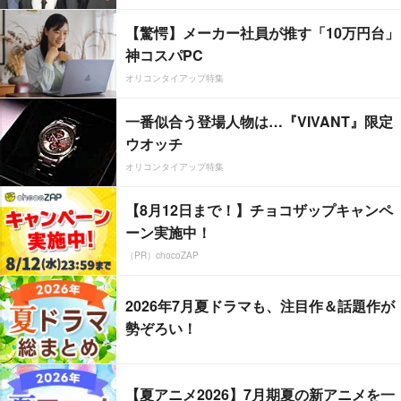
【驚愕】メーカー社員が推す「10万円台」
神コスパPC
オリコンタイアップ特集
一番似合う登場人物は…『VIVANT』限定
ウオッチ
オリコンタイアップ特集
【8月12日まで！】チョコザップキャンペ
ーン実施中！
（PR）chocoZAP
2026年7月夏ドラマも、注目作＆話題作が
勢ぞろい！
【夏アニメ2026】7月期夏の新アニメを一