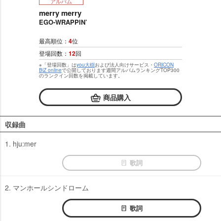
アルバム
merry merry
EGO-WRAPPIN’
最高順位：
4
位
登場回数：
12
回
※「登場回数」は
you大樹
および法人向けサービス・
ORICON
BiZ online
で公開しております週間アルバムランキングTOP300
のランクイン回数を掲載しています。
商品購入
収録曲
1. hju:mer
歌詞
2. マンホールシンドローム
歌詞