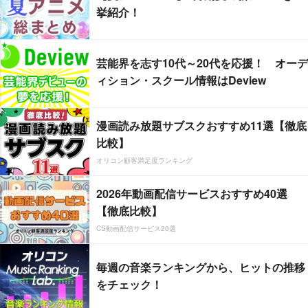
挙紹介！
芸能界を志す10代～20代を応援！ オーデ
ィション・スクール情報はDeview
漫画読み放題サブスクおすすめ11選【徹底
比較】
オリコン顧客満足度ランキング
2026年動画配信サービスおすすめ40選
【徹底比較】
CS動画配信サービス20選
毎週の音楽ランキングから、ヒットの推移
をチェック！