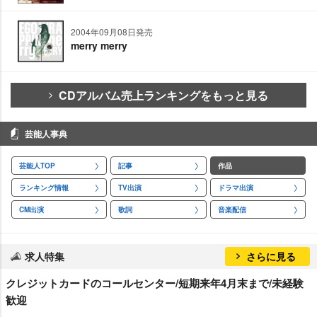
2004年09月08日発売
merry merry
CDアルバム売上ランキングをもっと見る
芸能人事典
芸能人TOP
記事
作品
ランキング情報
TV出演
ドラマ出演
CM出演
歌詞
音楽配信
求人特集
さらに見る
クレジットカードのコールセンター/短期来年4月末まで/未経験
歓迎