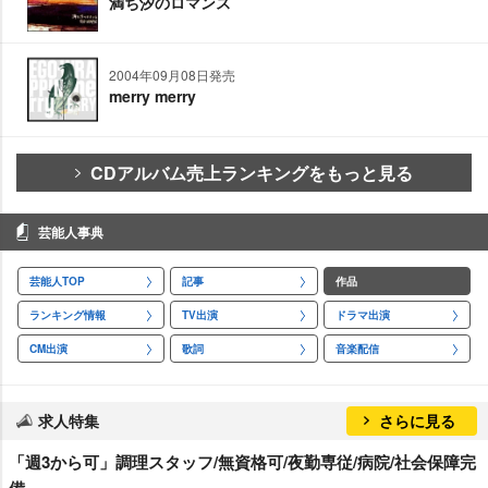
満ち汐のロマンス
2004年09月08日発売
merry merry
CDアルバム売上ランキングをもっと見る
芸能人事典
芸能人TOP
記事
作品
ランキング情報
TV出演
ドラマ出演
CM出演
歌詞
音楽配信
求人特集
さらに見る
「週3から可」調理スタッフ/無資格可/夜勤専従/病院/社会保障完