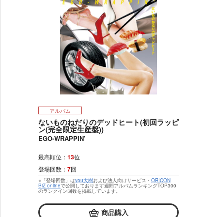
アルバム
ないものねだりのデッドヒート(初回ラッピ
ン(完全限定生産盤))
EGO-WRAPPIN’
最高順位：
13
位
登場回数：
7
回
※「登場回数」は
you大樹
および法人向けサービス・
ORICON
BiZ online
で公開しております週間アルバムランキングTOP300
のランクイン回数を掲載しています。
商品購入