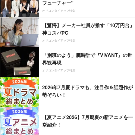
フューチャー”
オリコンタイアップ特集
【驚愕】メーカー社員が推す「10万円台」
神コスパPC
オリコンタイアップ特集
「別班のよう」腕時計で『VIVANT』の世
界観再現
オリコンタイアップ特集
2026年7月夏ドラマも、注目作＆話題作が
勢ぞろい！
【夏アニメ2026】7月期夏の新アニメを一
挙紹介！