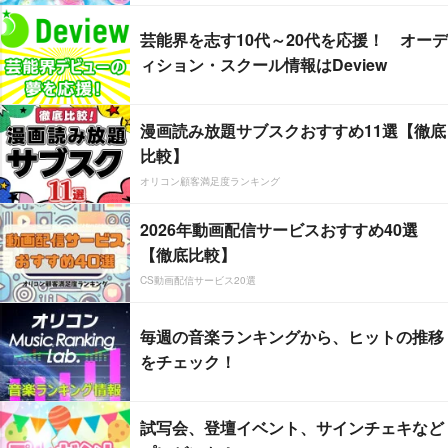
芸能界を志す10代～20代を応援！ オーデ
ィション・スクール情報はDeview
漫画読み放題サブスクおすすめ11選【徹底
比較】
オリコン顧客満足度ランキング
2026年動画配信サービスおすすめ40選
【徹底比較】
CS動画配信サービス20選
毎週の音楽ランキングから、ヒットの推移
をチェック！
試写会、登壇イベント、サインチェキなど