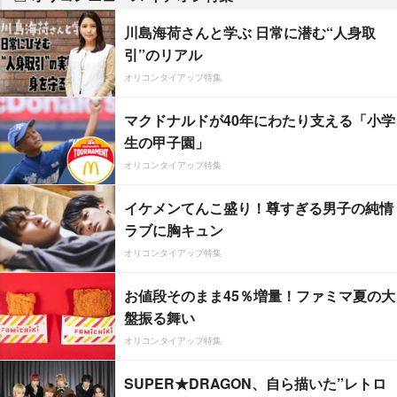
川島海荷さんと学ぶ 日常に潜む“人身取
引”のリアル
オリコンタイアップ特集
マクドナルドが40年にわたり支える「小学
生の甲子園」
オリコンタイアップ特集
イケメンてんこ盛り！尊すぎる男子の純情
ラブに胸キュン
オリコンタイアップ特集
お値段そのまま45％増量！ファミマ夏の大
盤振る舞い
オリコンタイアップ特集
SUPER★DRAGON、自ら描いた”レトロ