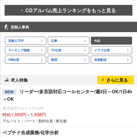
CDアルバム売上ランキングをもっと見る
芸能人事典
芸能人TOP
記事
作品
ランキング情報
TV出演
ドラマ出演
CM出演
歌詞
音楽配信
求人特集
さらに見る
リーダー/多言語対応コールセンター/週3日～OK/1日4h
NEW
～OK
株式会社ベルシステム24
時給1,550円～1,938円
アルバイト・パート / 契約社員 / 東京都
ペプチド合成業務/化学分析