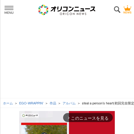
ホーム
EGO-WRAPPIN’
作品
アルバム
steal a person’s heart(初回完全限
このニュースを見る
arrow_forward_ios