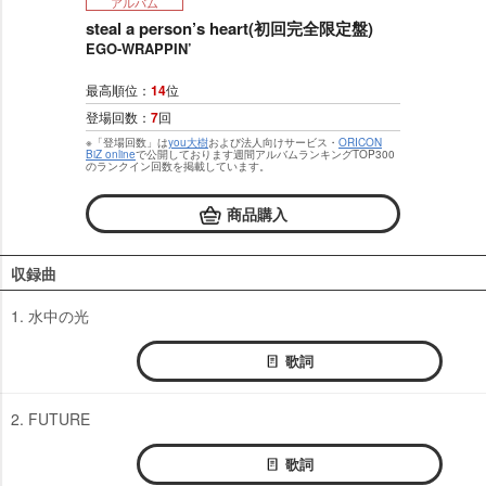
アルバム
steal a person’s heart(初回完全限定盤)
EGO-WRAPPIN’
最高順位：
14
位
登場回数：
7
回
※「登場回数」は
you大樹
および法人向けサービス・
ORICON
BiZ online
で公開しております週間アルバムランキングTOP300
のランクイン回数を掲載しています。
商品購入
収録曲
1. 水中の光
歌詞
2. FUTURE
歌詞