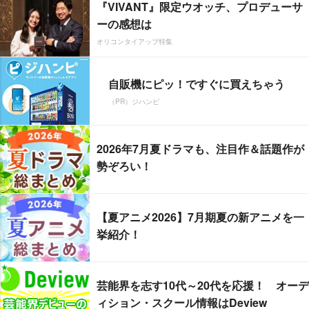
『VIVANT』限定ウオッチ、プロデューサ
ーの感想は
オリコンタイアップ特集
自販機にピッ！ですぐに買えちゃう
（PR）ジハンピ
2026年7月夏ドラマも、注目作＆話題作が
勢ぞろい！
【夏アニメ2026】7月期夏の新アニメを一
挙紹介！
芸能界を志す10代～20代を応援！ オーデ
ィション・スクール情報はDeview