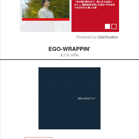
Powered by 
GliaStudios
EGO-WRAPPIN’
M
えごらっぴん
u
t
e