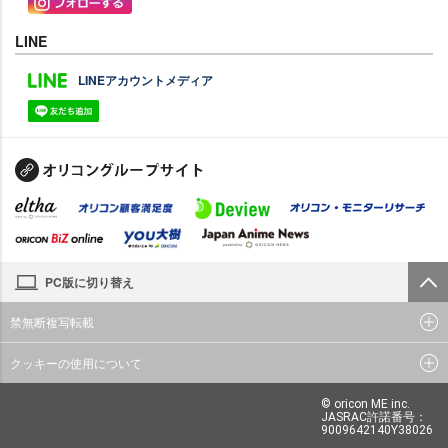
LINE
LINEアカウントメディア
PC版に切り替え
禁無断複写転載
クッキーの使用について
© oricon ME inc.
JASRAC許諾番号：
9009642140Y38026