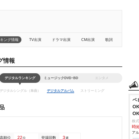
キング情報
TV出演
ドラマ出演
CM出演
歌詞
ング情報
デジタルランキング
ミュージックDVD･BD
エンタメ
デジタルシングル（単曲）
デジタルアルバム
ストリーミング
ベ
O
品
O
株式
時給
アル
22
3
高順位
登場回数
位
週