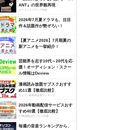
ANT』の世界観再現
オリコンタイアップ特集
2026年7月夏ドラマも、注目
作＆話題作が勢ぞろい！
【夏アニメ2026】7月期夏の
新アニメを一挙紹介！
芸能界を志す10代～20代を応
援！オーディション・スクー
ル情報はDeview
漫画読み放題サブスクおすす
め11選【徹底比較】
オリコン顧客満足度ランキング
2026年動画配信サービスおす
すめ40選【徹底比較】
CS動画配信サービス20選
毎週の音楽ランキングから、