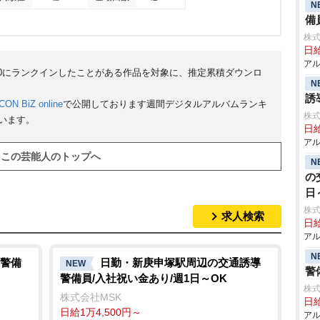
N
備
株式
日給
アル
50にランクインしたことがある作品を対象に、推定累積ダウンロ
N
誘
CON BiZ online
で公開しております週間デジタルアルバムランキ
株式
ています。
日給
アル
この芸能人のトップへ
N
の
日
株式
求人検索
日給
アル
N
警備
日勤・新庚申塚駅周辺の交通誘導
NEW
警
警備員/入社祝い金あり/週1日～OK
株式
株式会社MSK
日給
日給1万4,500円～
アル