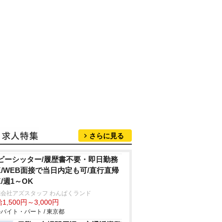
さらに見る
ビーシッター/履歴書不要・即日勤務
K/WEB面接で当日内定も可/直行直帰
K/週1～OK
会社アズスタッフ わんぱくランド
1,500円～3,000円
バイト・パート / 東京都