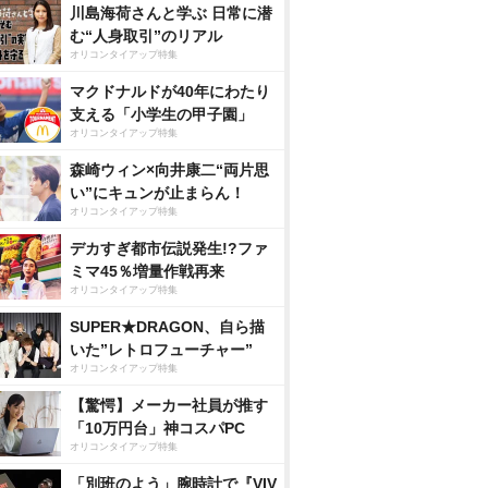
川島海荷さんと学ぶ 日常に潜
む“人身取引”のリアル
オリコンタイアップ特集
マクドナルドが40年にわたり
支える「小学生の甲子園」
オリコンタイアップ特集
森崎ウィン×向井康二“両片思
い”にキュンが止まらん！
オリコンタイアップ特集
デカすぎ都市伝説発生!?ファ
ミマ45％増量作戦再来
オリコンタイアップ特集
SUPER★DRAGON、自ら描
いた”レトロフューチャー”
オリコンタイアップ特集
【驚愕】メーカー社員が推す
「10万円台」神コスパPC
オリコンタイアップ特集
「別班のよう」腕時計で『VIV