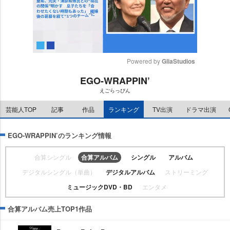
Powered by 
GliaStudios
EGO-WRAPPIN’
M
えごらっぴん
u
t
芸能人TOP
記事
作品
ランキング
TV出演
ドラマ出演
e
EGO-WRAPPIN’のランキング情報
合算シングル
合算アルバム
シングル
アルバム
デジタルシングル（単曲）
デジタルアルバム
ストリーミング
ミュージックDVD・BD
エンタメ
合算アルバム売上TOP1作品