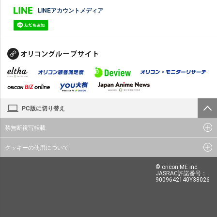
LINEアカウントメディア
PC版に切り替え
禁無断複写転載
クッキーの使用について
© oricon ME inc.
JASRAC許諾番号：
9009642140Y38026